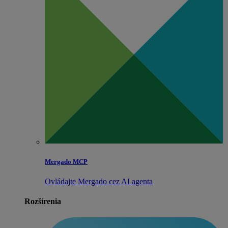
Mergado MCP
Ovládajte Mergado cez AI agenta
Rozšírenia