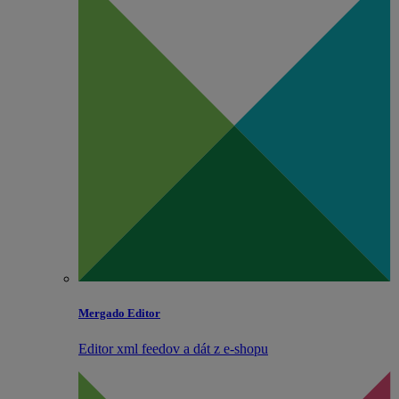
Mergado Editor
Editor xml feedov a dát z e‑shopu