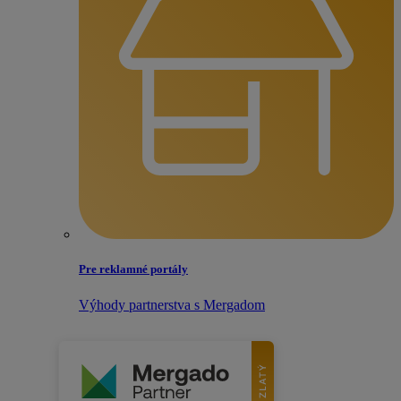
Pre reklamné portály
Výhody partnerstva s Mergadom