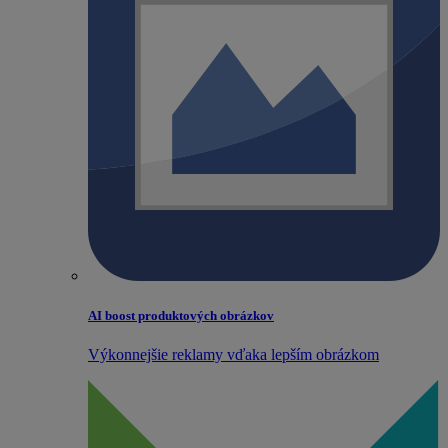
AI boost produktových obrázkov
Výkonnejšie reklamy vďaka lepším obrázkom