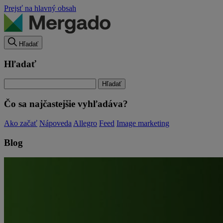
Prejsť na hlavný obsah
Hľadať
Hľadať
Čo sa najčastejšie vyhľadáva?
Ako začať
Nápoveda
Allegro
Feed
Image marketing
Blog