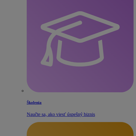
Školenia
Naučte sa, ako viesť úspešný biznis