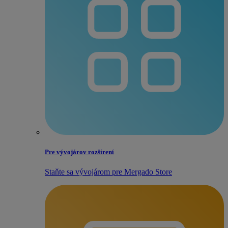
Pre vývojárov rozšírení
Staňte sa vývojárom pre Mergado Store