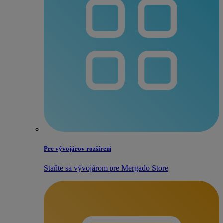
Pre vývojárov rozšírení
Staňte sa vývojárom pre Mergado Store