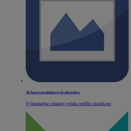
AI boost produktových obrázkov
Výkonnejšie reklamy vďaka lepším obrázkom