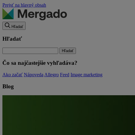
Prejsť na hlavný obsah
Hľadať
Hľadať
Čo sa najčastejšie vyhľadáva?
Ako začať
Nápoveda
Allegro
Feed
Image marketing
Blog