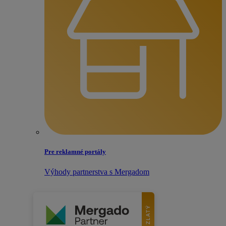
Pre reklamné portály
Výhody partnerstva s Mergadom