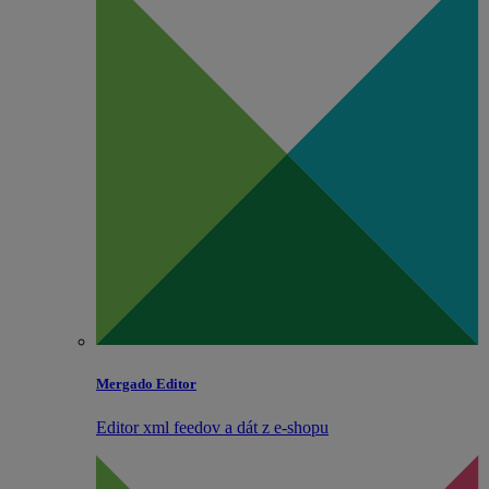
Mergado Editor
Editor xml feedov a dát z e‑shopu