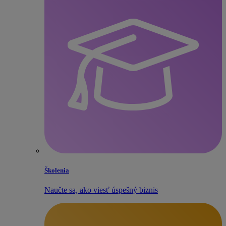
Školenia
Naučte sa, ako viesť úspešný biznis