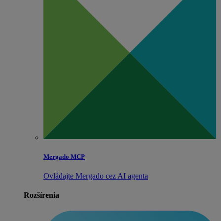
Mergado MCP
Ovládajte Mergado cez AI agenta
Rozšírenia