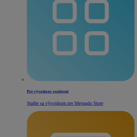
Pre vývojárov rozšírení
Staňte sa vývojárom pre Mergado Store