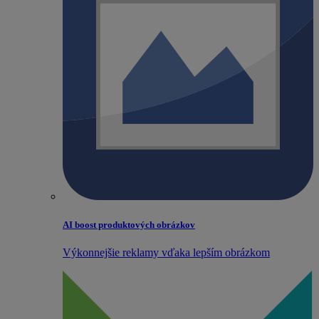
AI boost produktových obrázkov
Výkonnejšie reklamy vďaka lepším obrázkom