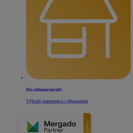
Pre reklamné portály
Výhody partnerstva s Mergadom