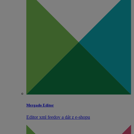
Mergado Editor
Editor xml feedov a dát z e‑shopu