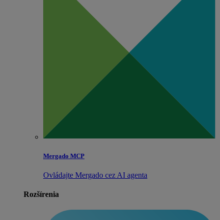
Mergado MCP
Ovládajte Mergado cez AI agenta
Rozšírenia