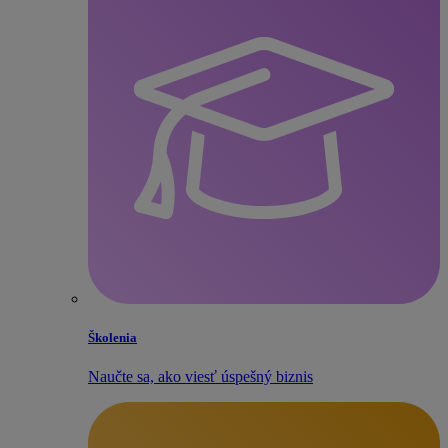
Školenia
Naučte sa, ako viesť úspešný biznis