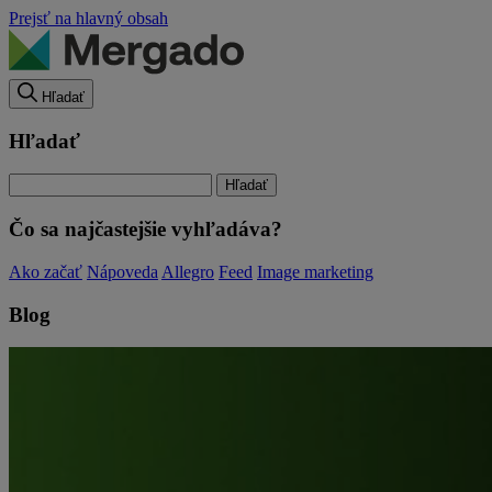
Prejsť na hlavný obsah
Hľadať
Hľadať
Čo sa najčastejšie vyhľadáva?
Ako začať
Nápoveda
Allegro
Feed
Image marketing
Blog