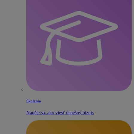
Školenia
Naučte sa, ako viesť úspešný biznis