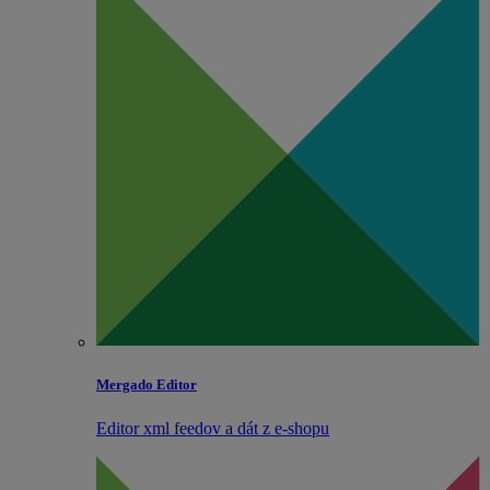
Mergado Editor
Editor xml feedov a dát z e‑shopu