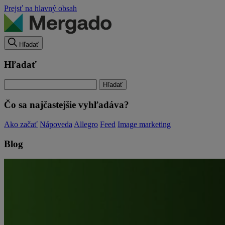
Prejsť na hlavný obsah
Hľadať
Hľadať
Čo sa najčastejšie vyhľadáva?
Ako začať
Nápoveda
Allegro
Feed
Image marketing
Blog