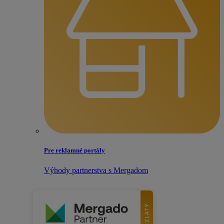
Pre reklamné portály
Výhody partnerstva s Mergadom