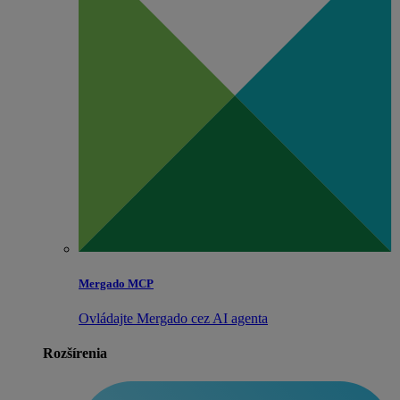
Mergado MCP
Ovládajte Mergado cez AI agenta
Rozšírenia