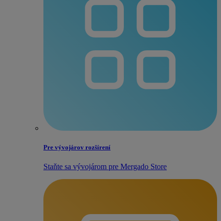
Pre vývojárov rozšírení
Staňte sa vývojárom pre Mergado Store