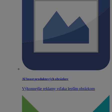
AI boost produktových obrázkov
Výkonnejšie reklamy vďaka lepším obrázkom