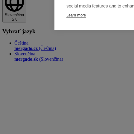
social media features and to enha
Slovenčina
Learn more
SK
Vybrať jazyk
Čeština
mergado.cz
(Čeština)
Slovenčina
mergado.sk
(Slovenčina)