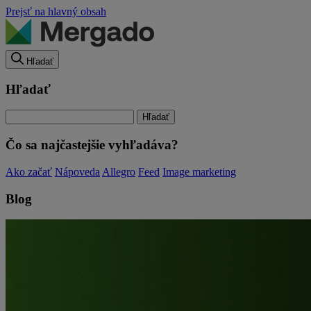
Prejsť na hlavný obsah
Hľadať
Hľadať
Čo sa najčastejšie vyhľadáva?
Ako začať
Nápoveda
Allegro
Feed
Image marketing
Blog