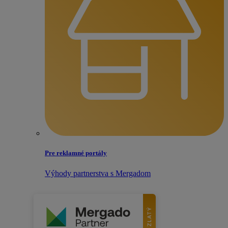
Pre reklamné portály
Výhody partnerstva s Mergadom