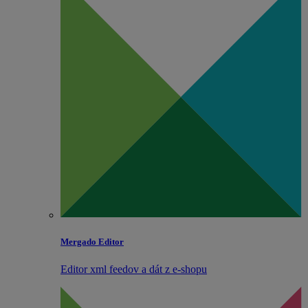
Mergado Editor
Editor xml feedov a dát z e‑shopu