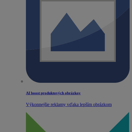
AI boost produktových obrázkov
Výkonnejšie reklamy vďaka lepším obrázkom