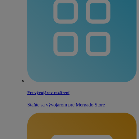
Pre vývojárov rozšírení
Staňte sa vývojárom pre Mergado Store