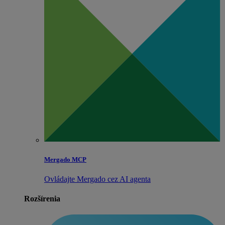
Mergado MCP
Ovládajte Mergado cez AI agenta
Rozšírenia