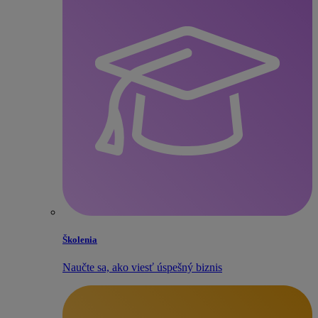
Školenia
Naučte sa, ako viesť úspešný biznis