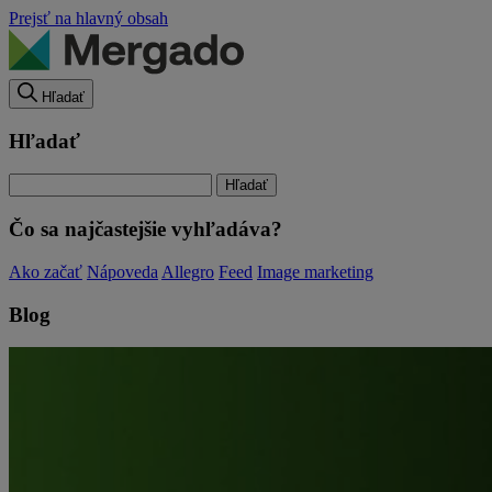
Prejsť na hlavný obsah
Hľadať
Hľadať
Čo sa najčastejšie vyhľadáva?
Ako začať
Nápoveda
Allegro
Feed
Image marketing
Blog