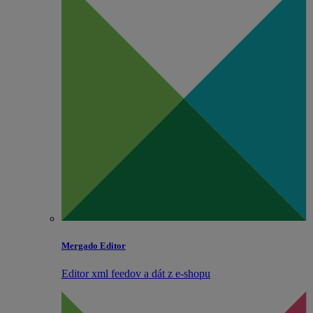
Mergado Editor
Editor xml feedov a dát z e‑shopu