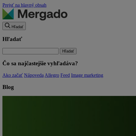
Prejsť na hlavný obsah
Hľadať
Hľadať
Čo sa najčastejšie vyhľadáva?
Ako začať
Nápoveda
Allegro
Feed
Image marketing
Blog