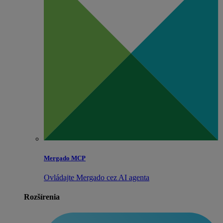
Mergado MCP
Ovládajte Mergado cez AI agenta
Rozšírenia