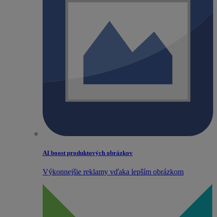
AI boost produktových obrázkov
Výkonnejšie reklamy vďaka lepším obrázkom