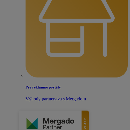
Pre reklamné portály
Výhody partnerstva s Mergadom