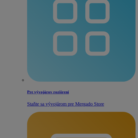
Pre vývojárov rozšírení
Staňte sa vývojárom pre Mergado Store