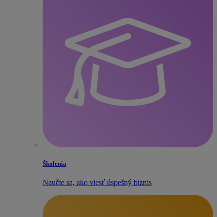
Školenia
Naučte sa, ako viesť úspešný biznis