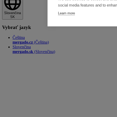
social media features and to enha
Slovenčina
Learn more
SK
Vybrať jazyk
Čeština
mergado.cz
(Čeština)
Slovenčina
mergado.sk
(Slovenčina)