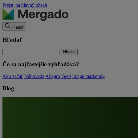
Prejsť na hlavný obsah
Hľadať
Hľadať
Čo sa najčastejšie vyhľadáva?
Ako začať
Nápoveda
Allegro
Feed
Image marketing
Blog