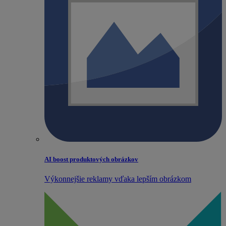
AI boost produktových obrázkov
Výkonnejšie reklamy vďaka lepším obrázkom