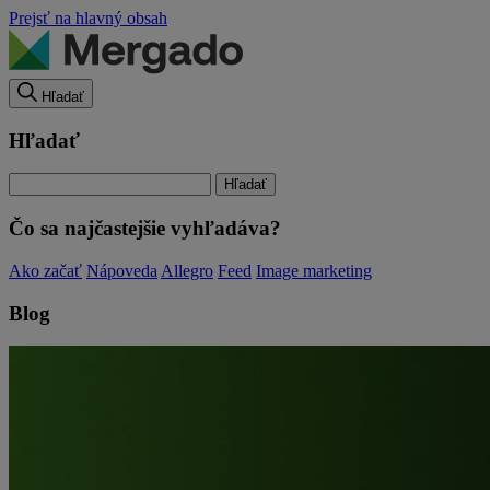
Prejsť na hlavný obsah
Hľadať
Hľadať
Čo sa najčastejšie vyhľadáva?
Ako začať
Nápoveda
Allegro
Feed
Image marketing
Blog