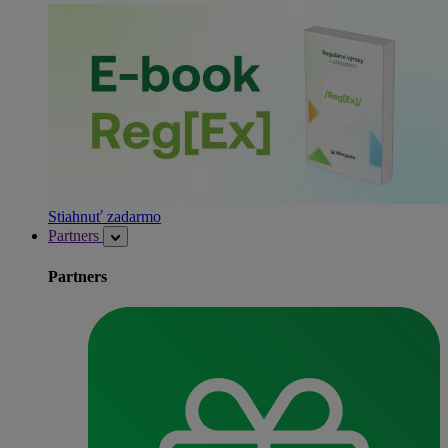
Stiahnuť zadarmo
Partners
Partners