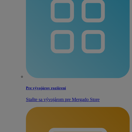
Pre vývojárov rozšírení
Staňte sa vývojárom pre Mergado Store