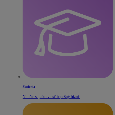
Školenia
Naučte sa, ako viesť úspešný biznis