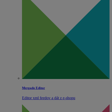
Mergado Editor
Editor xml feedov a dát z e‑shopu