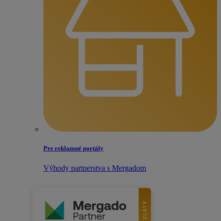
Pre reklamné portály
Výhody partnerstva s Mergadom