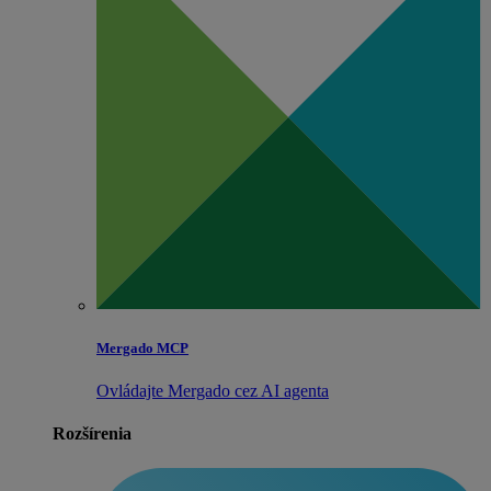
Mergado MCP
Ovládajte Mergado cez AI agenta
Rozšírenia