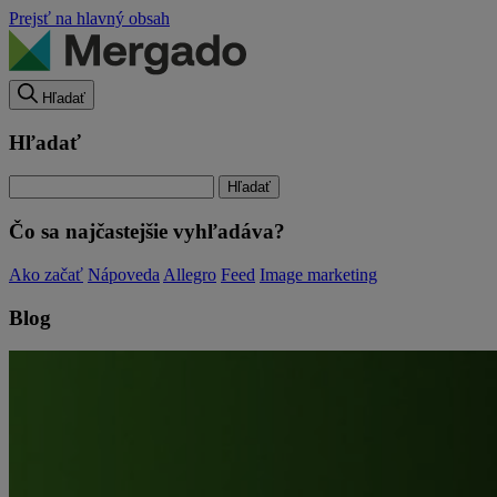
Prejsť na hlavný obsah
Hľadať
Hľadať
Čo sa najčastejšie vyhľadáva?
Ako začať
Nápoveda
Allegro
Feed
Image marketing
Blog