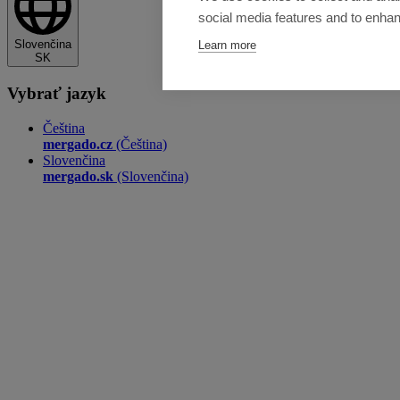
social media features and to enha
Slovenčina
Learn more
SK
Vybrať jazyk
Čeština
mergado.cz
(Čeština)
Slovenčina
mergado.sk
(Slovenčina)