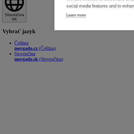
social media features and to enha
Slovenčina
Learn more
SK
Vybrať jazyk
Čeština
mergado.cz
(Čeština)
Slovenčina
mergado.sk
(Slovenčina)