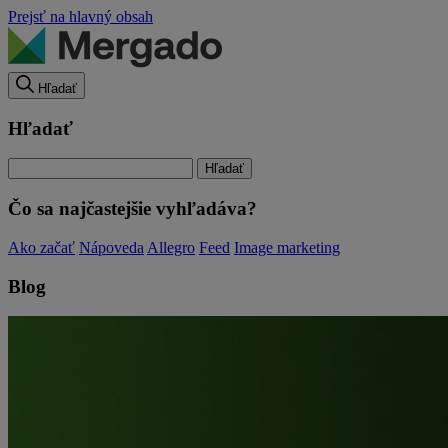
Prejsť na hlavný obsah
Hľadať
Hľadať
Čo sa najčastejšie vyhľadáva?
Ako začať
Nápoveda
Allegro
Feed
Image marketing
Blog