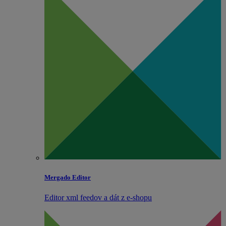
Mergado Editor
Editor xml feedov a dát z e‑shopu