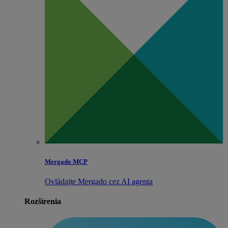
Mergado MCP
Ovládajte Mergado cez AI agenta
Rozšírenia