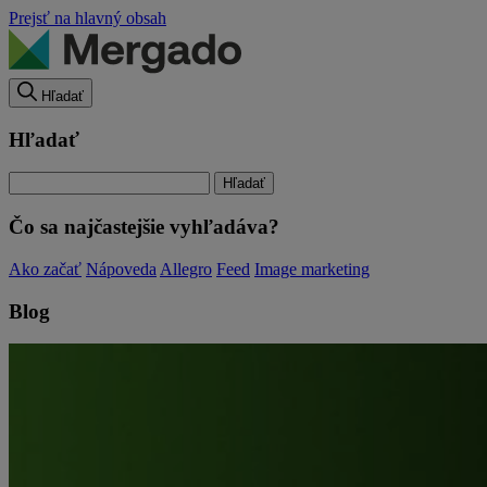
Prejsť na hlavný obsah
Hľadať
Hľadať
Čo sa najčastejšie vyhľadáva?
Ako začať
Nápoveda
Allegro
Feed
Image marketing
Blog