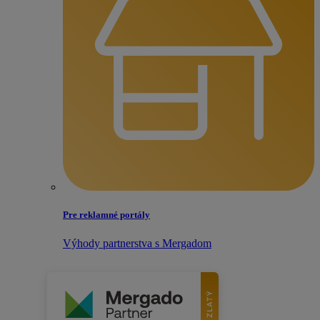
Pre reklamné portály
Výhody partnerstva s Mergadom