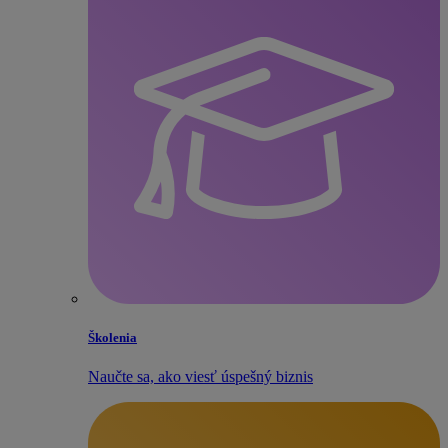
Školenia
Naučte sa, ako viesť úspešný biznis