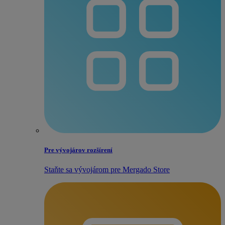
Pre vývojárov rozšírení
Staňte sa vývojárom pre Mergado Store