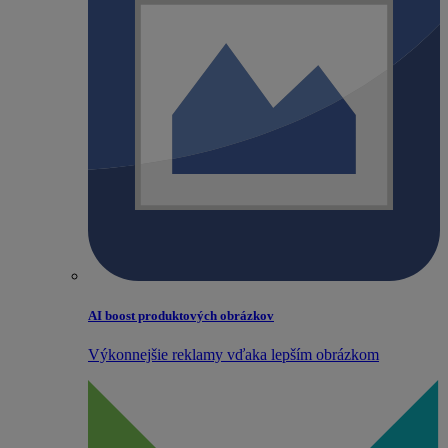
AI boost produktových obrázkov
Výkonnejšie reklamy vďaka lepším obrázkom