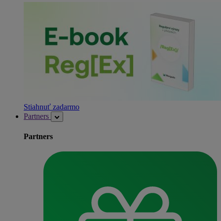
Stiahnuť zadarmo
Partners
Partners