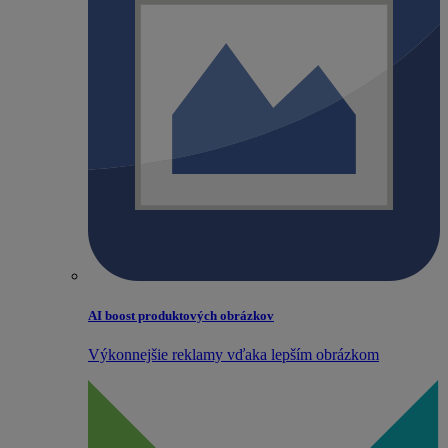
AI boost produktových obrázkov
Výkonnejšie reklamy vďaka lepším obrázkom