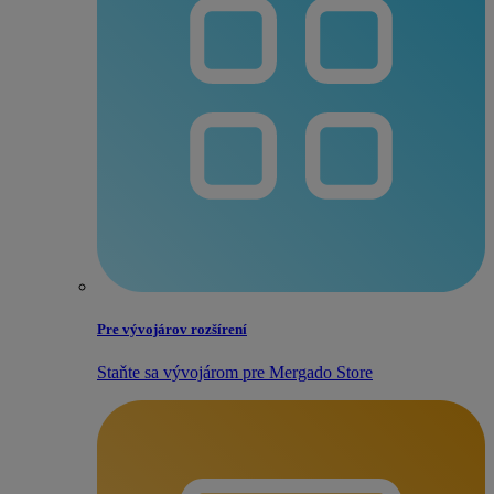
Pre vývojárov rozšírení
Staňte sa vývojárom pre Mergado Store