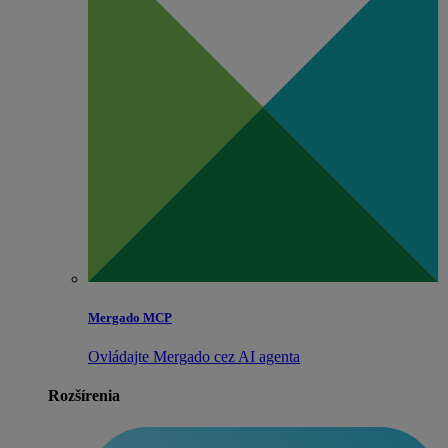
Mergado MCP
Ovládajte Mergado cez AI agenta
Rozšírenia