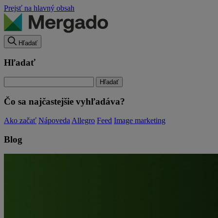
Prejsť na hlavný obsah
Hľadať
Hľadať
Čo sa najčastejšie vyhľadáva?
Ako začať
Nápoveda
Allegro
Feed
Image marketing
Blog