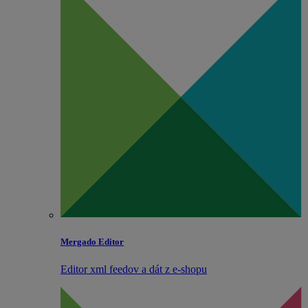
Mergado Editor
Editor xml feedov a dát z e‑shopu