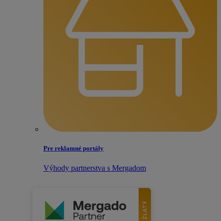
Pre reklamné portály
Výhody partnerstva s Mergadom