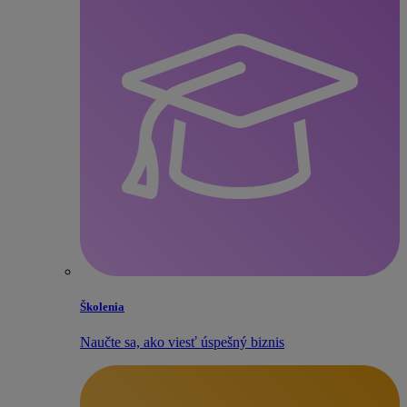
Školenia
Naučte sa, ako viesť úspešný biznis