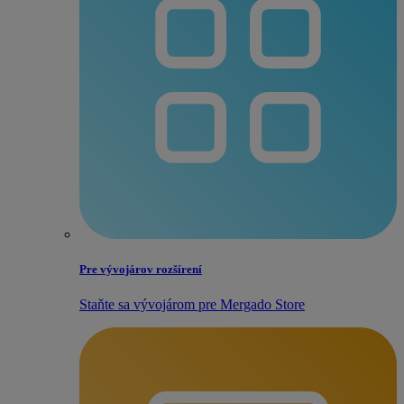
Pre vývojárov rozšírení
Staňte sa vývojárom pre Mergado Store