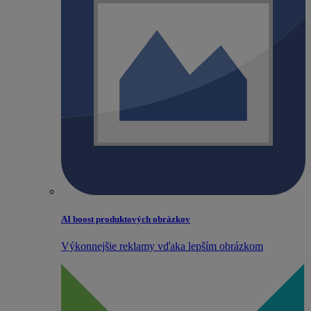
AI boost produktových obrázkov
Výkonnejšie reklamy vďaka lepším obrázkom