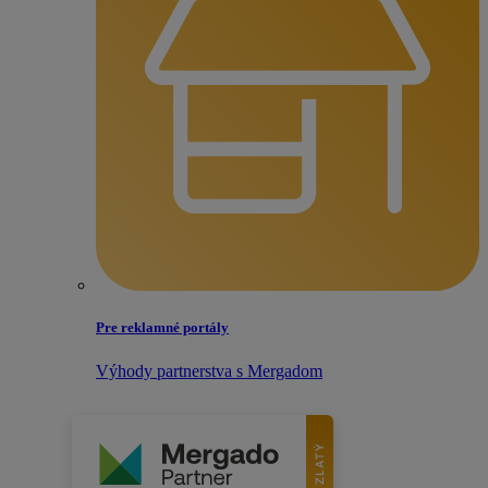
Pre reklamné portály
Výhody partnerstva s Mergadom