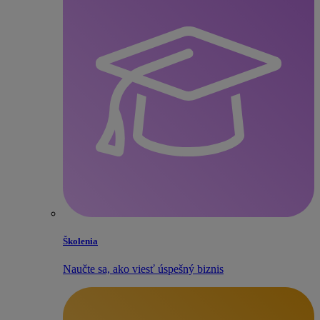
Školenia
Naučte sa, ako viesť úspešný biznis