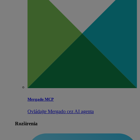
Mergado MCP
Ovládajte Mergado cez AI agenta
Rozšírenia