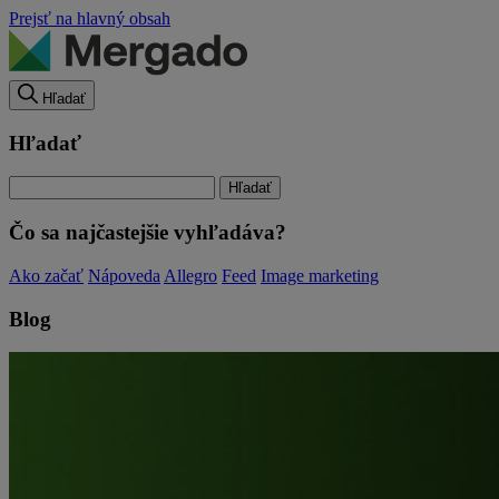
Prejsť na hlavný obsah
Hľadať
Hľadať
Čo sa najčastejšie vyhľadáva?
Ako začať
Nápoveda
Allegro
Feed
Image marketing
Blog