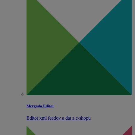
Mergado Editor
Editor xml feedov a dát z e‑shopu