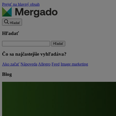
Prejsť na hlavný obsah
Hľadať
Hľadať
Čo sa najčastejšie vyhľadáva?
Ako začať
Nápoveda
Allegro
Feed
Image marketing
Blog