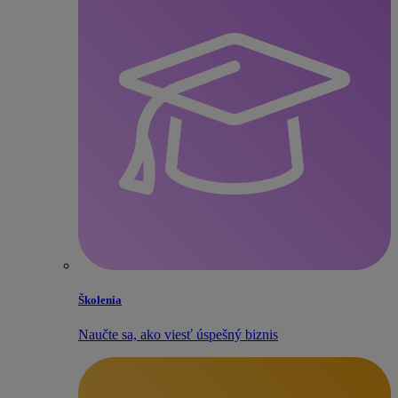
Školenia
Naučte sa, ako viesť úspešný biznis