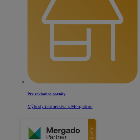
Pre reklamné portály
Výhody partnerstva s Mergadom