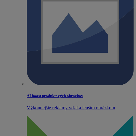
AI boost produktových obrázkov
Výkonnejšie reklamy vďaka lepším obrázkom