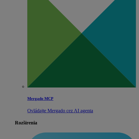
Mergado MCP
Ovládajte Mergado cez AI agenta
Rozšírenia