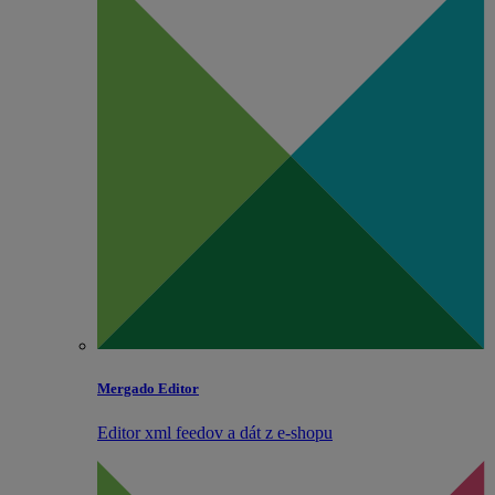
Mergado Editor
Editor xml feedov a dát z e‑shopu