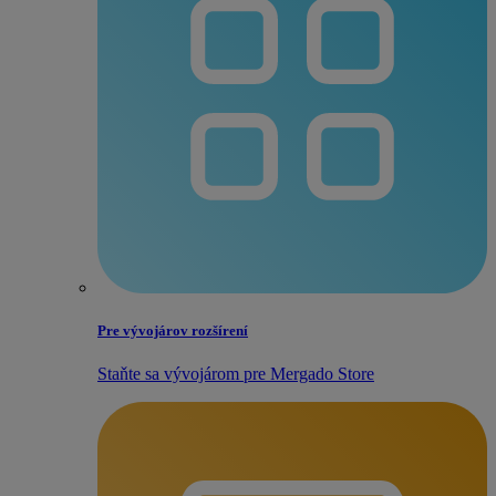
Pre vývojárov rozšírení
Staňte sa vývojárom pre Mergado Store