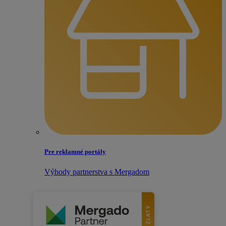
Pre reklamné portály
Výhody partnerstva s Mergadom