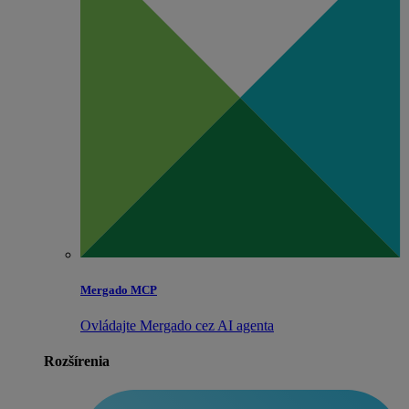
Mergado MCP
Ovládajte Mergado cez AI agenta
Rozšírenia