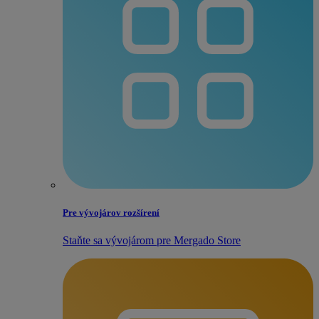
Pre vývojárov rozšírení
Staňte sa vývojárom pre Mergado Store