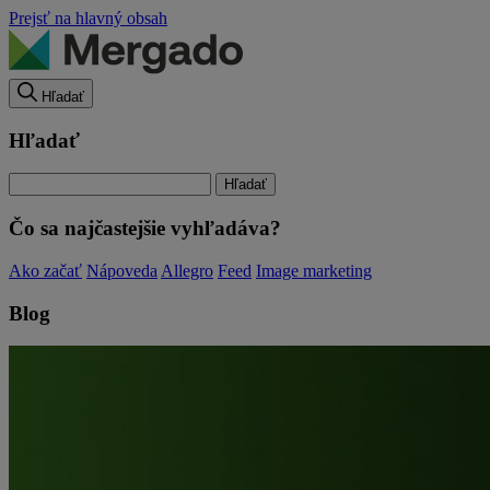
Prejsť na hlavný obsah
Hľadať
Hľadať
Čo sa najčastejšie vyhľadáva?
Ako začať
Nápoveda
Allegro
Feed
Image marketing
Blog