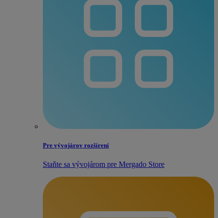
Pre vývojárov rozšírení
Staňte sa vývojárom pre Mergado Store