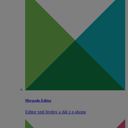
Mergado Editor
Editor xml feedov a dát z e‑shopu