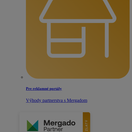
Pre reklamné portály
Výhody partnerstva s Mergadom