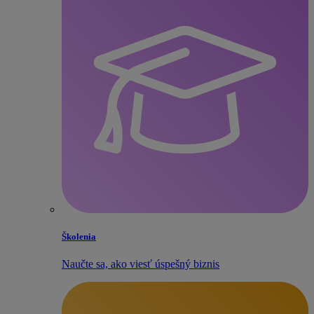
Školenia
Naučte sa, ako viesť úspešný biznis