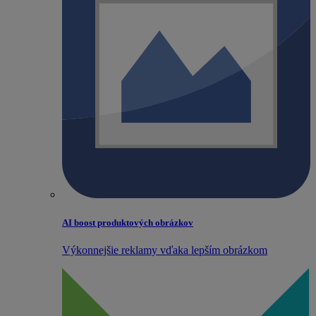
AI boost produktových obrázkov
Výkonnejšie reklamy vďaka lepším obrázkom