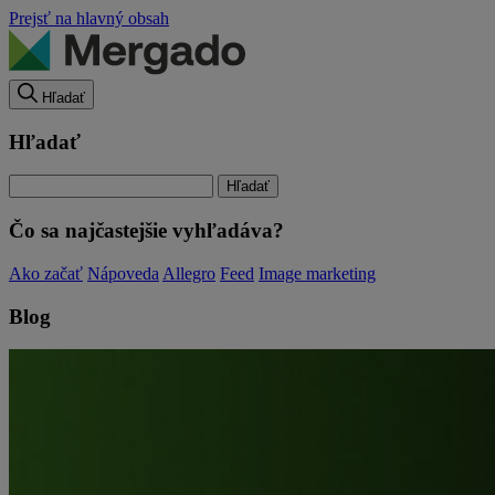
Prejsť na hlavný obsah
Hľadať
Hľadať
Čo sa najčastejšie vyhľadáva?
Ako začať
Nápoveda
Allegro
Feed
Image marketing
Blog