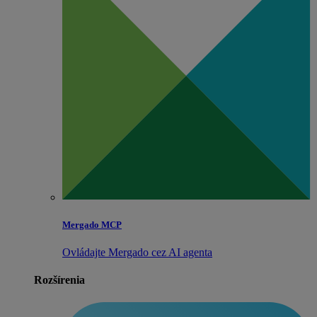
Mergado MCP
Ovládajte Mergado cez AI agenta
Rozšírenia