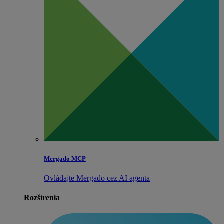
Mergado MCP
Ovládajte Mergado cez AI agenta
Rozšírenia