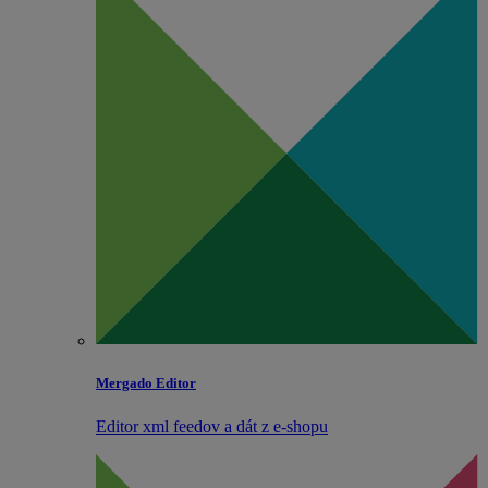
Mergado Editor
Editor xml feedov a dát z e‑shopu