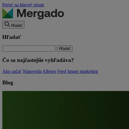
Prejsť na hlavný obsah
Hľadať
Hľadať
Čo sa najčastejšie vyhľadáva?
Ako začať
Nápoveda
Allegro
Feed
Image marketing
Blog