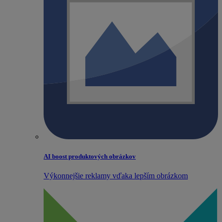
AI boost produktových obrázkov
Výkonnejšie reklamy vďaka lepším obrázkom