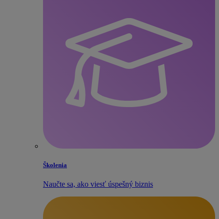
Školenia
Naučte sa, ako viesť úspešný biznis