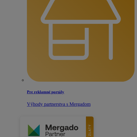
Pre reklamné portály
Výhody partnerstva s Mergadom