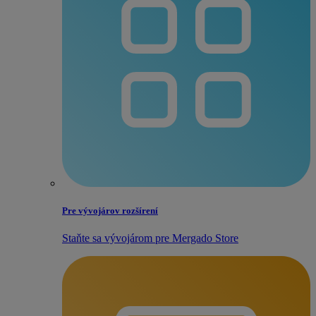
Pre vývojárov rozšírení
Staňte sa vývojárom pre Mergado Store