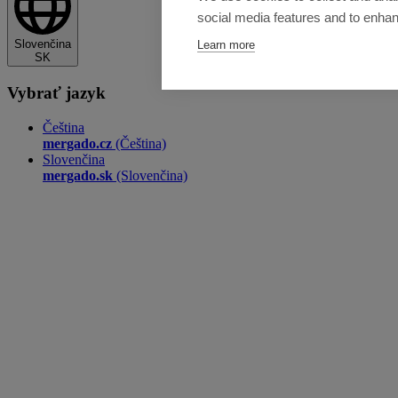
social media features and to enha
Slovenčina
Learn more
SK
Vybrať jazyk
Čeština
mergado.cz
(Čeština)
Slovenčina
mergado.sk
(Slovenčina)