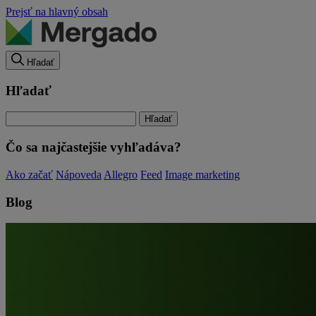
Prejsť na hlavný obsah
Hľadať
Hľadať
Čo sa najčastejšie vyhľadáva?
Ako začať
Nápoveda
Allegro
Feed
Image marketing
Blog