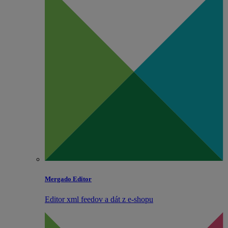
Mergado Editor
Editor xml feedov a dát z e‑shopu