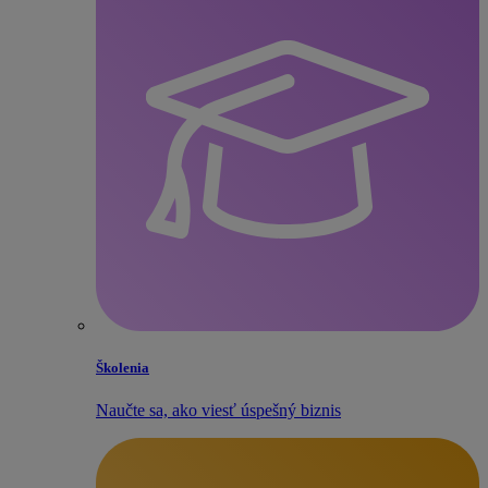
Školenia
Naučte sa, ako viesť úspešný biznis