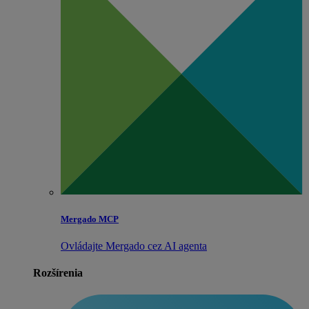
Mergado MCP
Ovládajte Mergado cez AI agenta
Rozšírenia