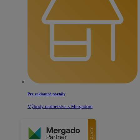
Pre reklamné portály
Výhody partnerstva s Mergadom