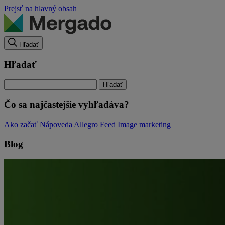
Prejsť na hlavný obsah
Hľadať
Hľadať
Čo sa najčastejšie vyhľadáva?
Ako začať
Nápoveda
Allegro
Feed
Image marketing
Blog