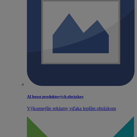
AI boost produktových obrázkov
Výkonnejšie reklamy vďaka lepším obrázkom