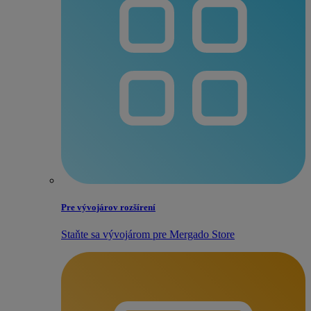
Pre vývojárov rozšírení
Staňte sa vývojárom pre Mergado Store