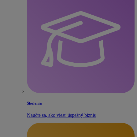
Školenia
Naučte sa, ako viesť úspešný biznis