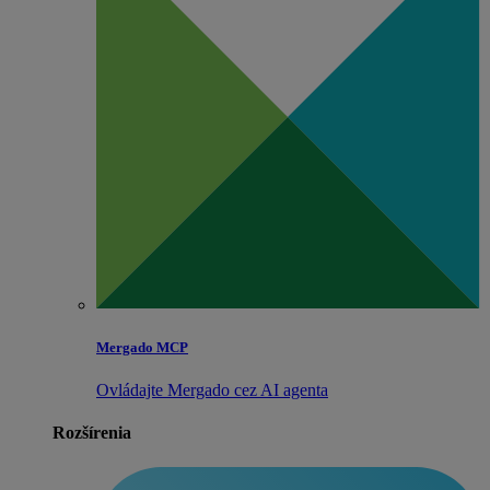
Mergado MCP
Ovládajte Mergado cez AI agenta
Rozšírenia