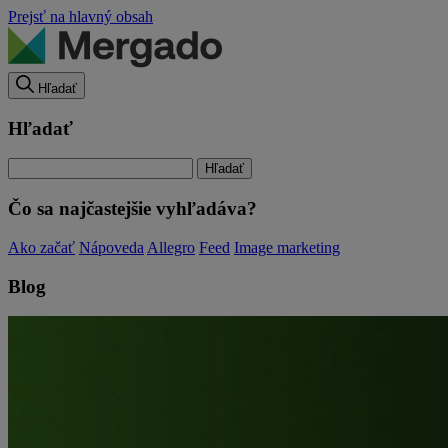
Prejsť na hlavný obsah
Hľadať
Hľadať
Čo sa najčastejšie vyhľadáva?
Ako začať
Nápoveda
Allegro
Feed
Image marketing
Blog