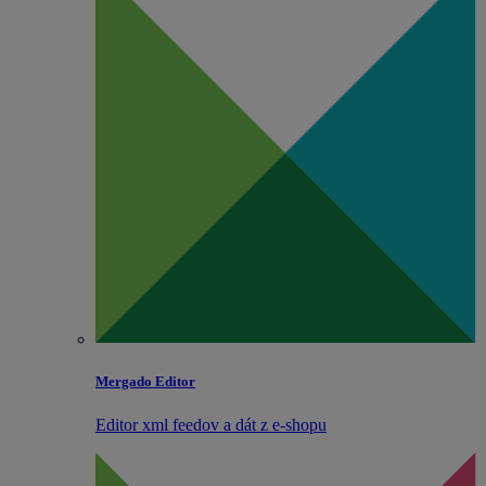
Mergado Editor
Editor xml feedov a dát z e‑shopu