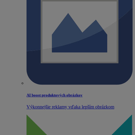
AI boost produktových obrázkov
Výkonnejšie reklamy vďaka lepším obrázkom