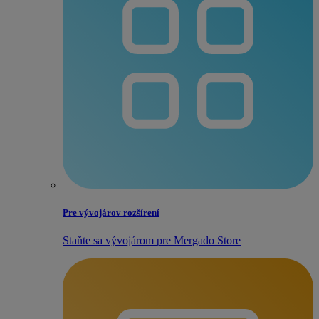
Pre vývojárov rozšírení
Staňte sa vývojárom pre Mergado Store