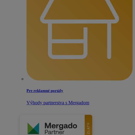
Pre reklamné portály
Výhody partnerstva s Mergadom