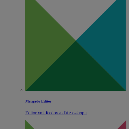
Mergado Editor
Editor xml feedov a dát z e‑shopu