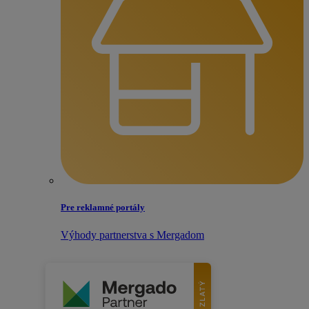
Pre reklamné portály
Výhody partnerstva s Mergadom