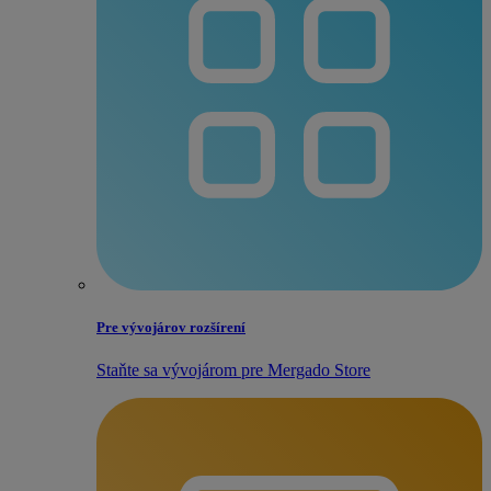
Pre vývojárov rozšírení
Staňte sa vývojárom pre Mergado Store