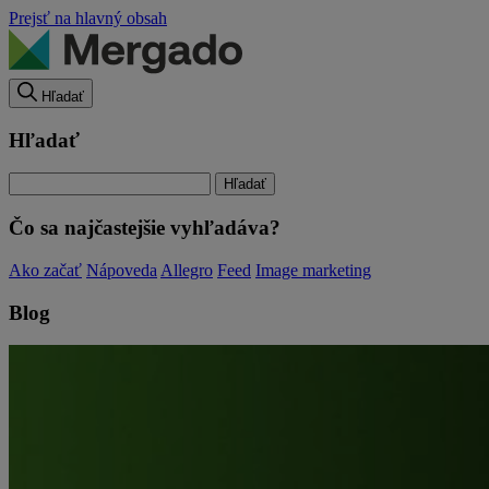
Prejsť na hlavný obsah
Hľadať
Hľadať
Čo sa najčastejšie vyhľadáva?
Ako začať
Nápoveda
Allegro
Feed
Image marketing
Blog