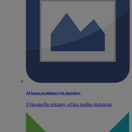
AI boost produktových obrázkov
Výkonnejšie reklamy vďaka lepším obrázkom