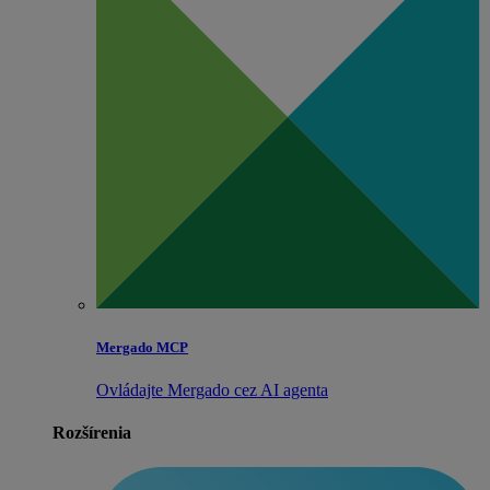
Mergado MCP
Ovládajte Mergado cez AI agenta
Rozšírenia