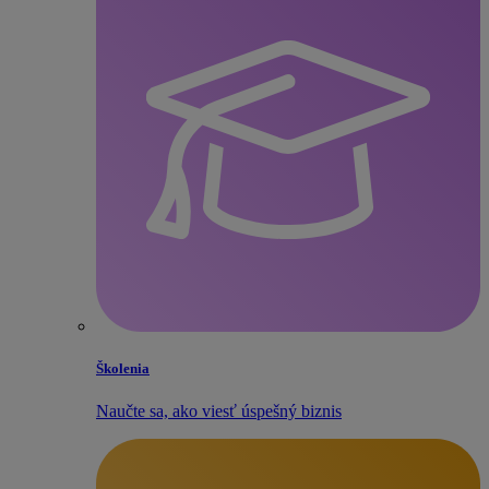
Školenia
Naučte sa, ako viesť úspešný biznis