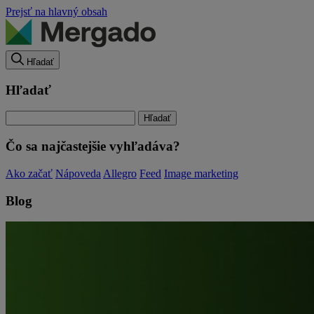
Prejsť na hlavný obsah
Hľadať
Hľadať
Čo sa najčastejšie vyhľadáva?
Ako začať
Nápoveda
Allegro
Feed
Image marketing
Blog