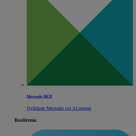
Mergado MCP
Ovládajte Mergado cez AI agenta
Rozšírenia