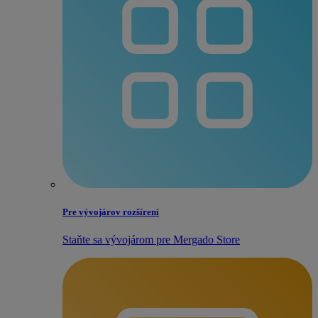
Pre vývojárov rozšírení
Staňte sa vývojárom pre Mergado Store