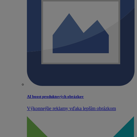
AI boost produktových obrázkov
Výkonnejšie reklamy vďaka lepším obrázkom