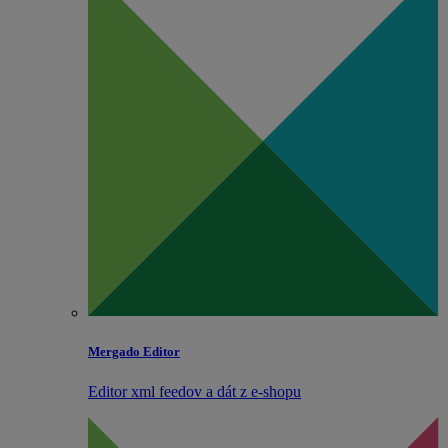
Mergado Editor
Editor xml feedov a dát z e‑shopu