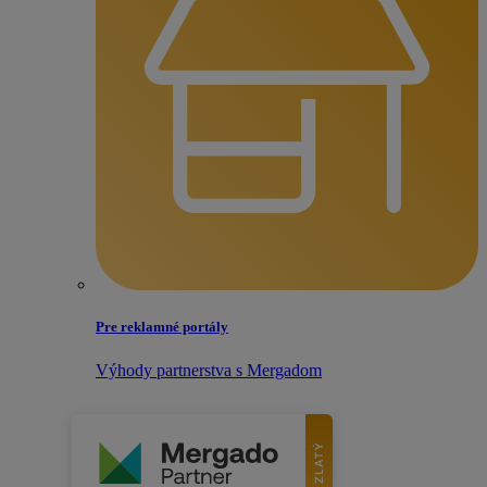
Pre reklamné portály
Výhody partnerstva s Mergadom