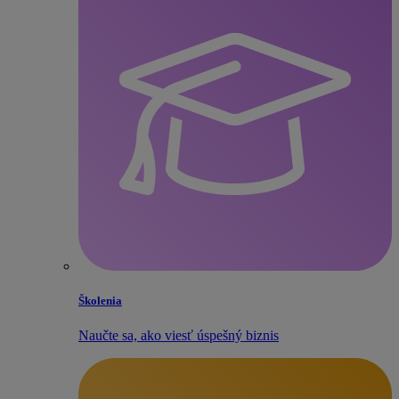
Školenia
Naučte sa, ako viesť úspešný biznis