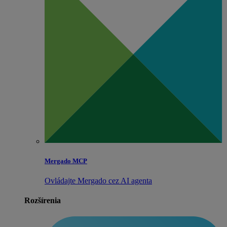
Mergado MCP
Ovládajte Mergado cez AI agenta
Rozšírenia