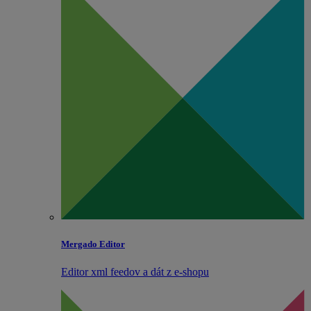
Mergado Editor
Editor xml feedov a dát z e‑shopu