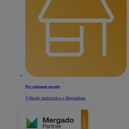
Pre reklamné portály
Výhody partnerstva s Mergadom