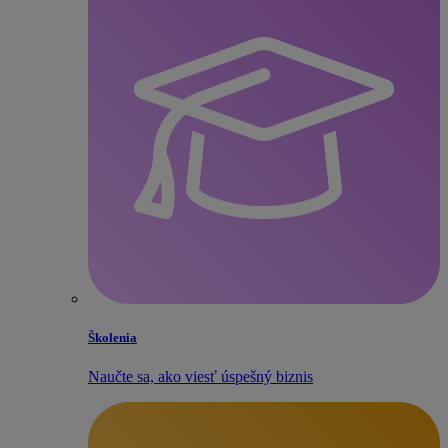
Školenia
Naučte sa, ako viesť úspešný biznis