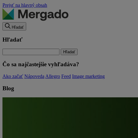
Prejsť na hlavný obsah
Hľadať
Hľadať
Čo sa najčastejšie vyhľadáva?
Ako začať
Nápoveda
Allegro
Feed
Image marketing
Blog