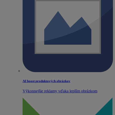
AI boost produktových obrázkov
Výkonnejšie reklamy vďaka lepším obrázkom