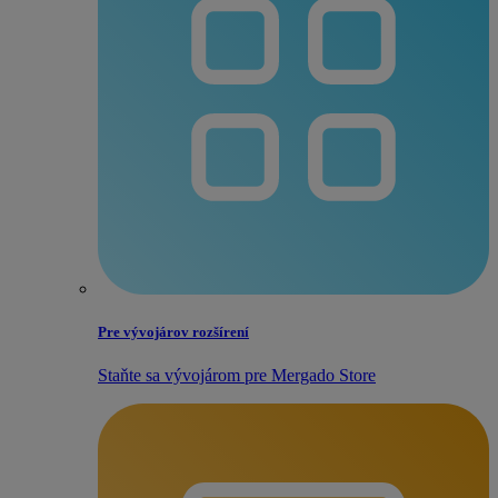
Pre vývojárov rozšírení
Staňte sa vývojárom pre Mergado Store