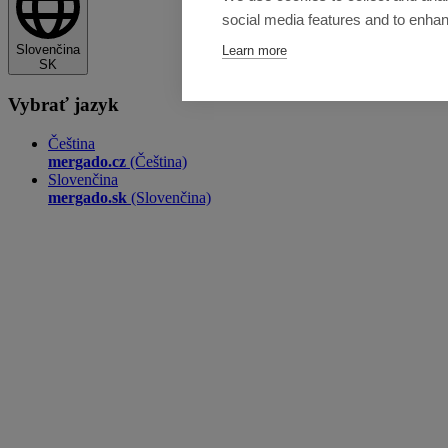
social media features and to enha
Slovenčina
Learn more
SK
Vybrať jazyk
Čeština
mergado.cz
(Čeština)
Slovenčina
mergado.sk
(Slovenčina)