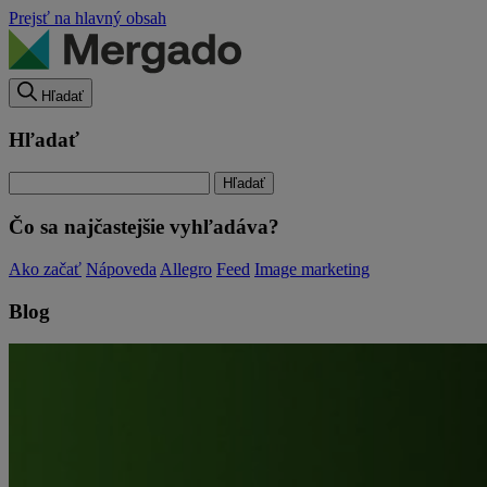
Prejsť na hlavný obsah
Hľadať
Hľadať
Čo sa najčastejšie vyhľadáva?
Ako začať
Nápoveda
Allegro
Feed
Image marketing
Blog