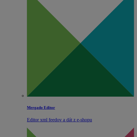
Mergado Editor
Editor xml feedov a dát z e‑shopu