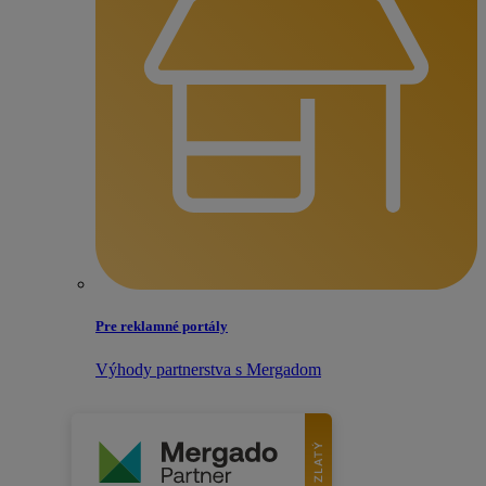
Pre reklamné portály
Výhody partnerstva s Mergadom