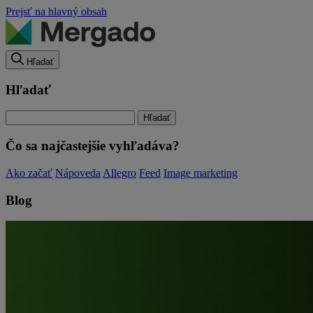
Prejsť na hlavný obsah
Hľadať
Hľadať
Čo sa najčastejšie vyhľadáva?
Ako začať
Nápoveda
Allegro
Feed
Image marketing
Blog