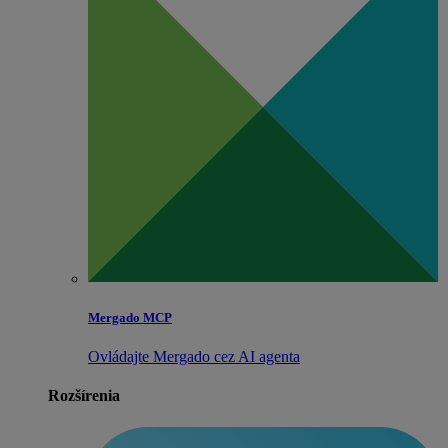
Mergado MCP
Ovládajte Mergado cez AI agenta
Rozšírenia