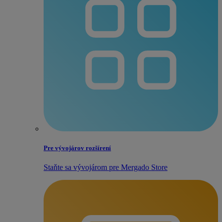
Pre vývojárov rozšírení
Staňte sa vývojárom pre Mergado Store