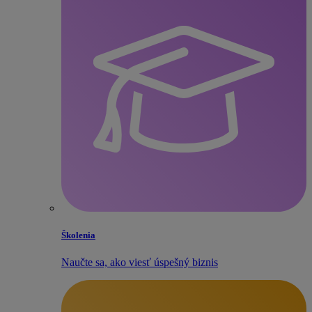
Školenia
Naučte sa, ako viesť úspešný biznis