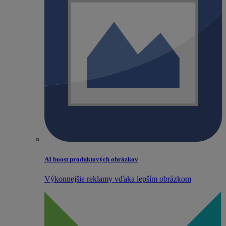
AI boost produktových obrázkov
Výkonnejšie reklamy vďaka lepším obrázkom