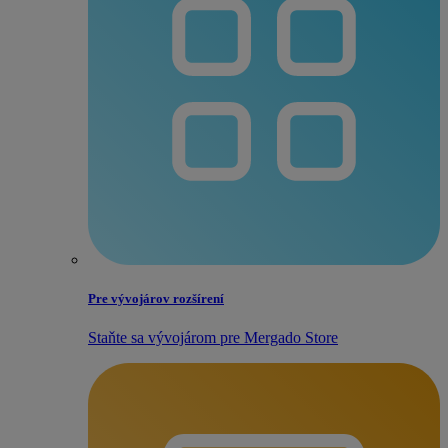
Pre vývojárov rozšírení
Staňte sa vývojárom pre Mergado Store