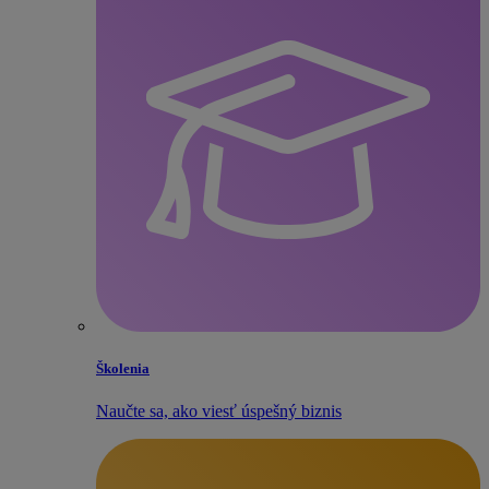
Školenia
Naučte sa, ako viesť úspešný biznis