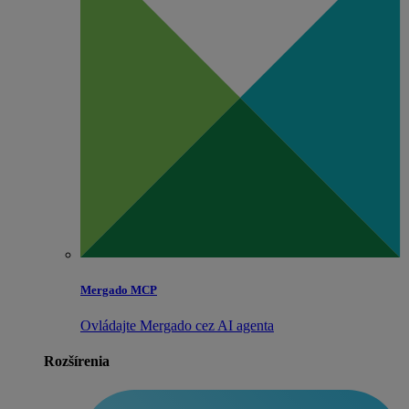
Mergado MCP
Ovládajte Mergado cez AI agenta
Rozšírenia