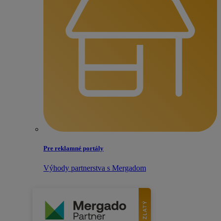
Pre reklamné portály
Výhody partnerstva s Mergadom