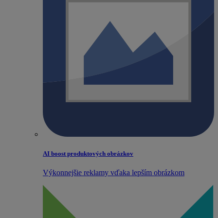
AI boost produktových obrázkov
Výkonnejšie reklamy vďaka lepším obrázkom