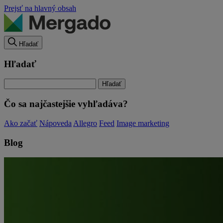
Prejsť na hlavný obsah
Hľadať
Hľadať
Čo sa najčastejšie vyhľadáva?
Ako začať
Nápoveda
Allegro
Feed
Image marketing
Blog