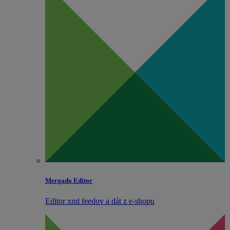
Mergado Editor
Editor xml feedov a dát z e‑shopu