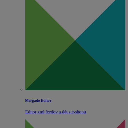
Mergado Editor
Editor xml feedov a dát z e‑shopu