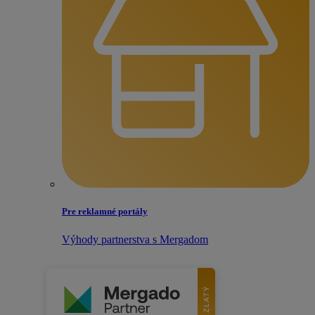
Pre reklamné portály
Výhody partnerstva s Mergadom