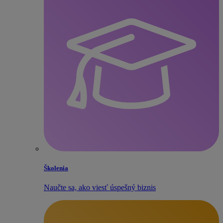
Školenia
Naučte sa, ako viesť úspešný biznis