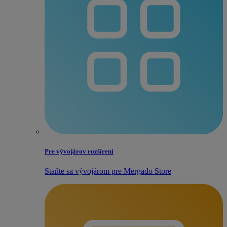
Pre vývojárov rozšírení
Staňte sa vývojárom pre Mergado Store