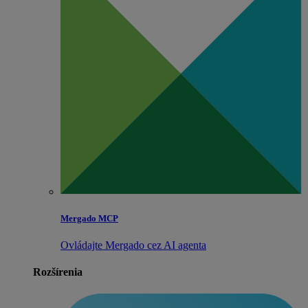
Mergado MCP
Ovládajte Mergado cez AI agenta
Rozšírenia