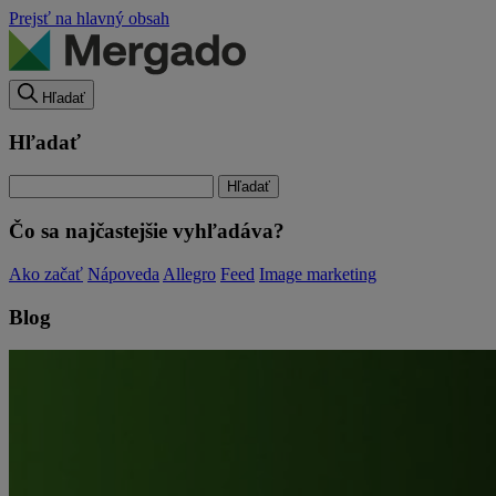
Prejsť na hlavný obsah
Hľadať
Hľadať
Čo sa najčastejšie vyhľadáva?
Ako začať
Nápoveda
Allegro
Feed
Image marketing
Blog