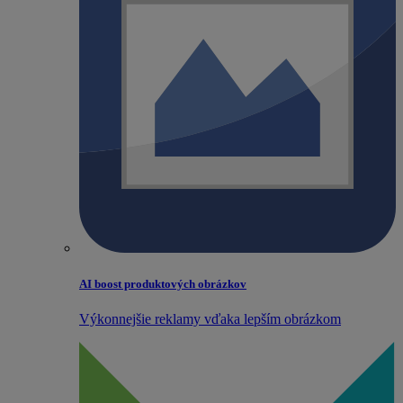
AI boost produktových obrázkov
Výkonnejšie reklamy vďaka lepším obrázkom