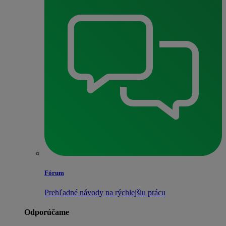
Fórum
Prehľadné návody na rýchlejšiu prácu
Odporúčame