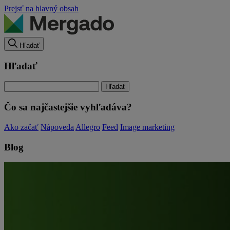
Prejsť na hlavný obsah
Hľadať
Hľadať
Čo sa najčastejšie vyhľadáva?
Ako začať
Nápoveda
Allegro
Feed
Image marketing
Blog