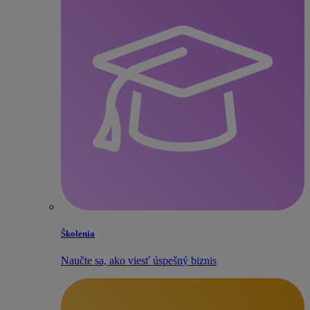
Školenia
Naučte sa, ako viesť úspešný biznis