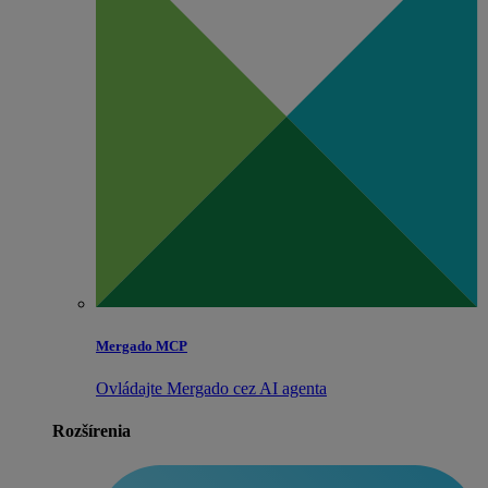
Mergado MCP
Ovládajte Mergado cez AI agenta
Rozšírenia