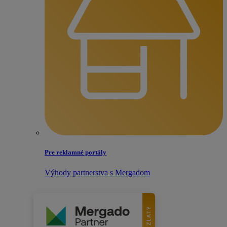
Pre reklamné portály
Výhody partnerstva s Mergadom