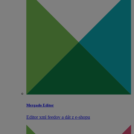
Mergado Editor
Editor xml feedov a dát z e‑shopu