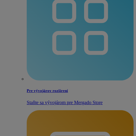
Pre vývojárov rozšírení
Staňte sa vývojárom pre Mergado Store