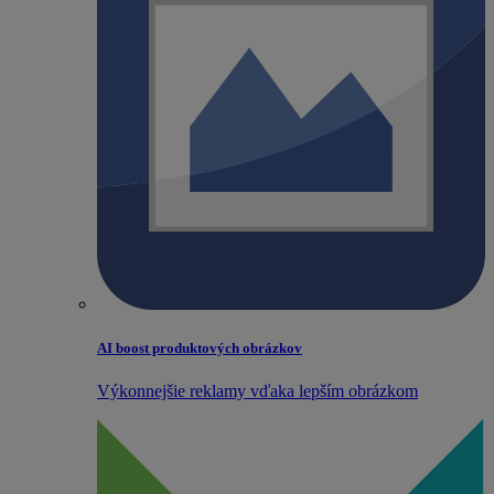
AI boost produktových obrázkov
Výkonnejšie reklamy vďaka lepším obrázkom