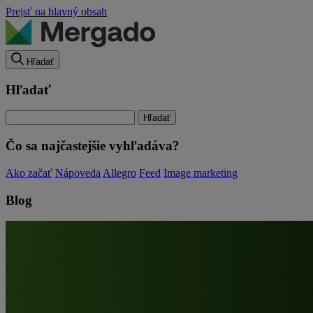
Prejsť na hlavný obsah
Hľadať
Hľadať
Čo sa najčastejšie vyhľadáva?
Ako začať
Nápoveda
Allegro
Feed
Image marketing
Blog