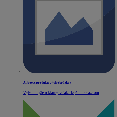
AI boost produktových obrázkov
Výkonnejšie reklamy vďaka lepším obrázkom