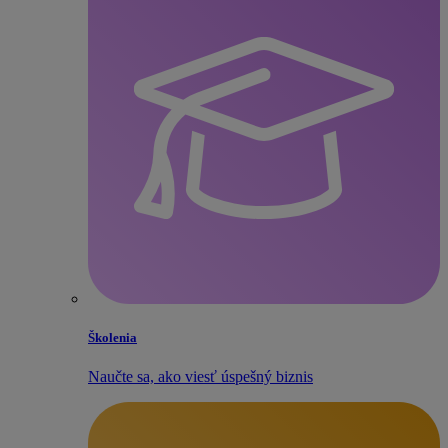
Školenia
Naučte sa, ako viesť úspešný biznis