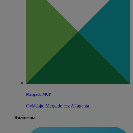
Mergado MCP
Ovládajte Mergado cez AI agenta
Rozšírenia