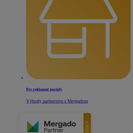
Pre reklamné portály
Výhody partnerstva s Mergadom