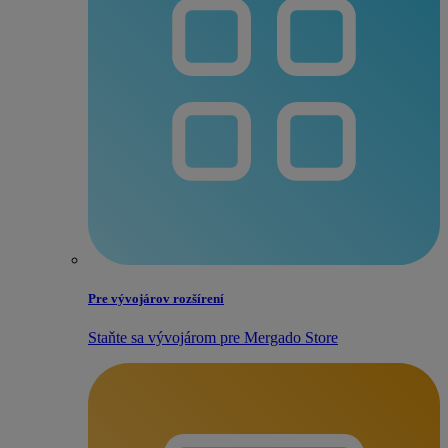
Pre vývojárov rozšírení
Staňte sa vývojárom pre Mergado Store