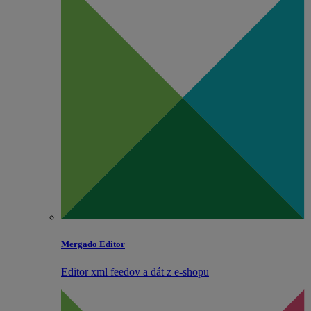
Mergado Editor
Editor xml feedov a dát z e‑shopu