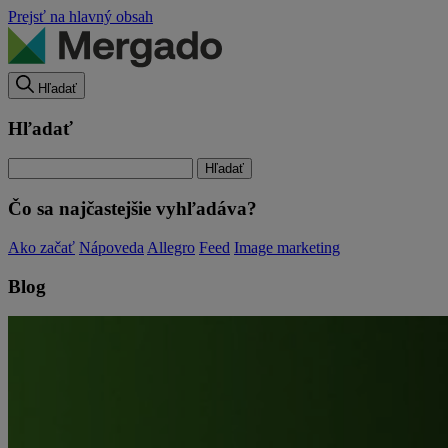
Prejsť na hlavný obsah
Hľadať
Hľadať
Čo sa najčastejšie vyhľadáva?
Ako začať
Nápoveda
Allegro
Feed
Image marketing
Blog