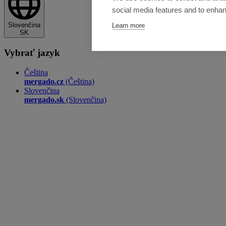
social media features and to enha
Slovenčina
Learn more
SK
Vybrať jazyk
Čeština
mergado.cz
(Čeština)
Slovenčina
mergado.sk
(Slovenčina)