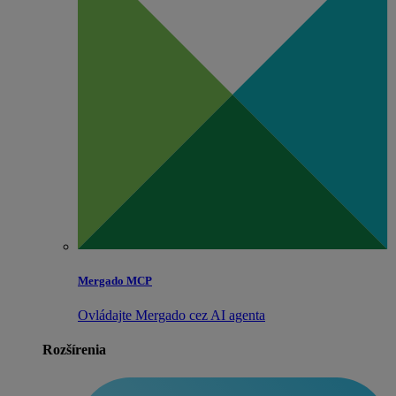
Mergado MCP
Ovládajte Mergado cez AI agenta
Rozšírenia