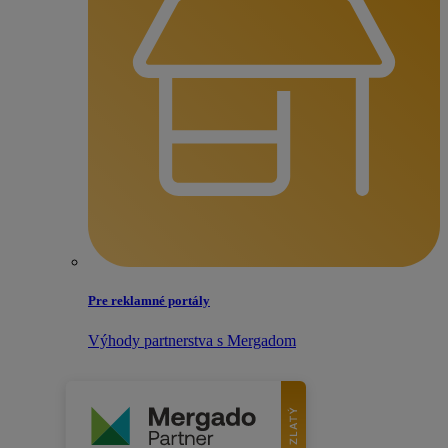
Pre reklamné portály
Výhody partnerstva s Mergadom