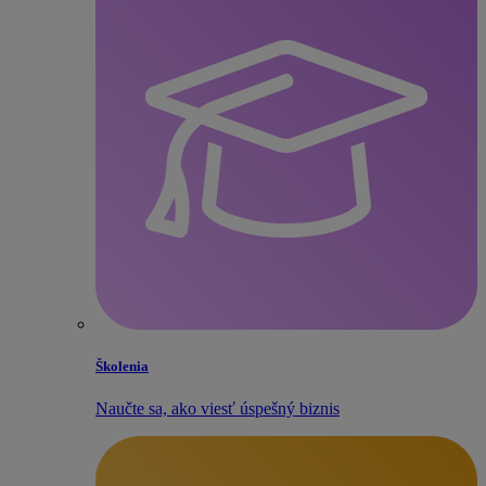
Školenia
Naučte sa, ako viesť úspešný biznis