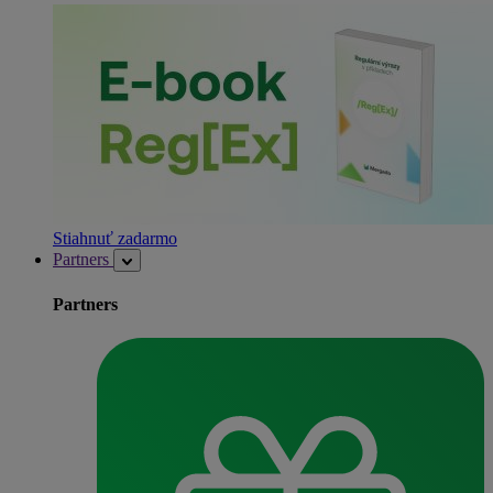
Stiahnuť zadarmo
Partners
Partners