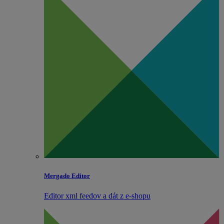
Mergado Editor
Editor xml feedov a dát z e‑shopu