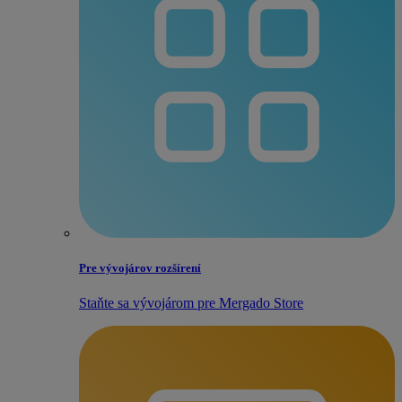
Pre vývojárov rozšírení
Staňte sa vývojárom pre Mergado Store