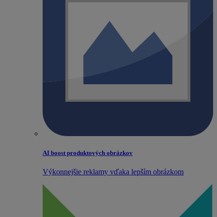
AI boost produktových obrázkov
Výkonnejšie reklamy vďaka lepším obrázkom