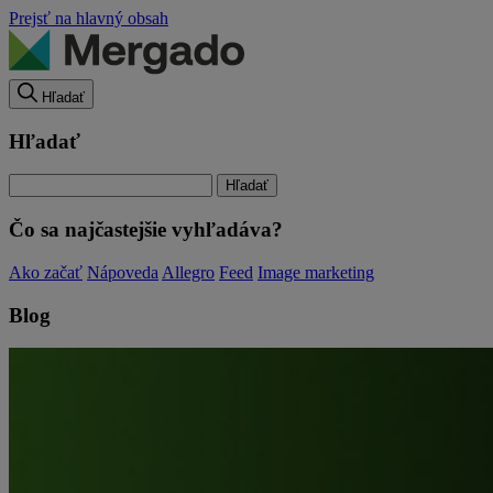
Prejsť na hlavný obsah
Hľadať
Hľadať
Čo sa najčastejšie vyhľadáva?
Ako začať
Nápoveda
Allegro
Feed
Image marketing
Blog