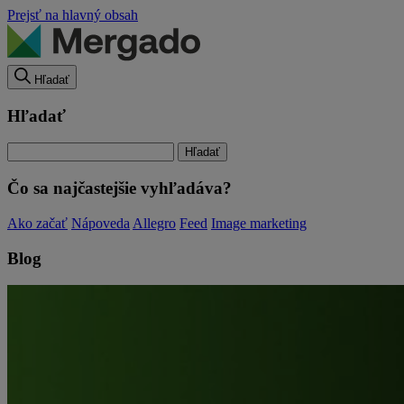
Prejsť na hlavný obsah
Hľadať
Hľadať
Čo sa najčastejšie vyhľadáva?
Ako začať
Nápoveda
Allegro
Feed
Image marketing
Blog