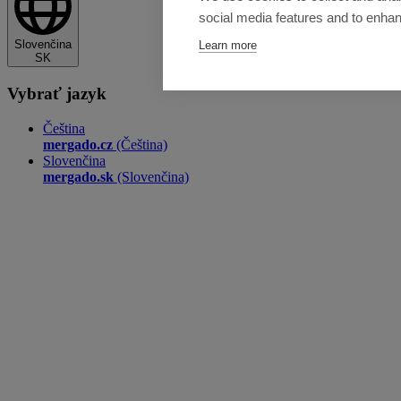
social media features and to enha
Slovenčina
Learn more
SK
Vybrať jazyk
Čeština
mergado.cz
(Čeština)
Slovenčina
mergado.sk
(Slovenčina)