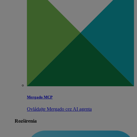
Mergado MCP
Ovládajte Mergado cez AI agenta
Rozšírenia