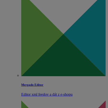
Mergado Editor
Editor xml feedov a dát z e‑shopu