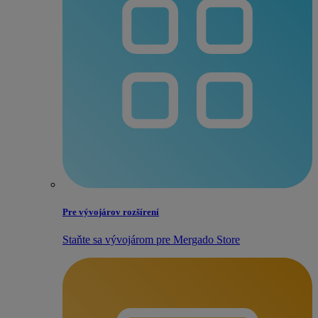
Pre vývojárov rozšírení
Staňte sa vývojárom pre Mergado Store