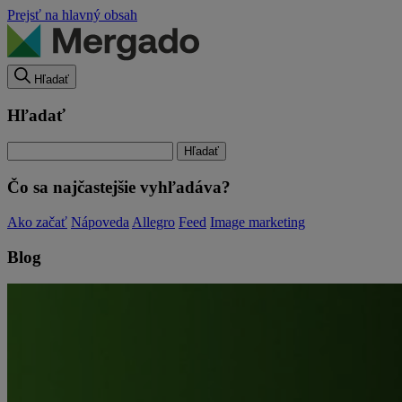
Prejsť na hlavný obsah
Hľadať
Hľadať
Čo sa najčastejšie vyhľadáva?
Ako začať
Nápoveda
Allegro
Feed
Image marketing
Blog