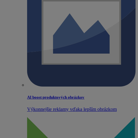
AI boost produktových obrázkov
Výkonnejšie reklamy vďaka lepším obrázkom