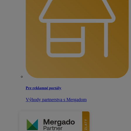
Pre reklamné portály
Výhody partnerstva s Mergadom