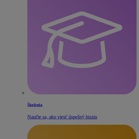
Školenia
Naučte sa, ako viesť úspešný biznis