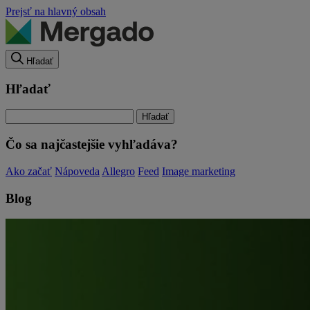
Prejsť na hlavný obsah
Hľadať
Hľadať
Čo sa najčastejšie vyhľadáva?
Ako začať
Nápoveda
Allegro
Feed
Image marketing
Blog