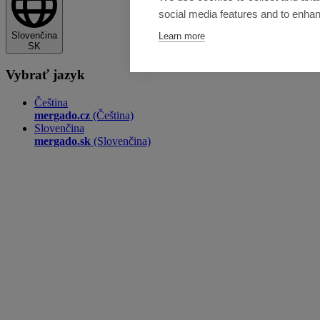
social media features and to enha
Slovenčina
Learn more
SK
Vybrať jazyk
Čeština
mergado.cz
(Čeština)
Slovenčina
mergado.sk
(Slovenčina)