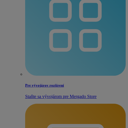
Pre vývojárov rozšírení
Staňte sa vývojárom pre Mergado Store