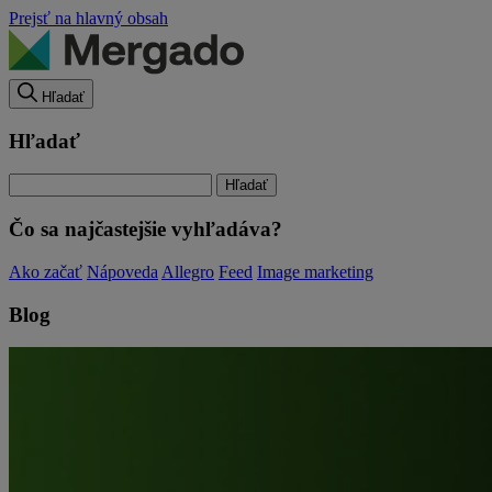
Prejsť na hlavný obsah
Hľadať
Hľadať
Čo sa najčastejšie vyhľadáva?
Ako začať
Nápoveda
Allegro
Feed
Image marketing
Blog