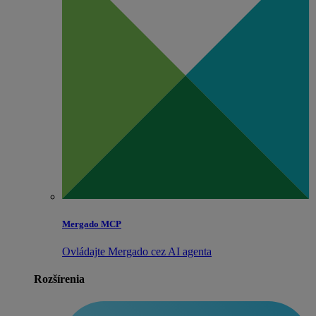
Mergado MCP
Ovládajte Mergado cez AI agenta
Rozšírenia