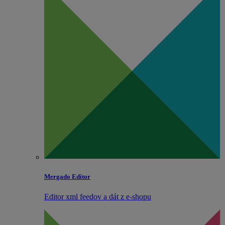
Mergado Editor
Editor xml feedov a dát z e‑shopu