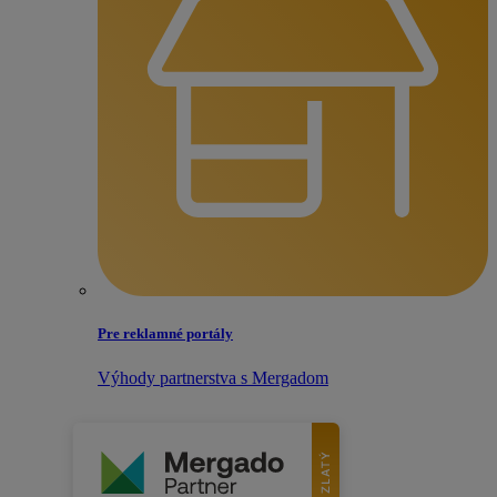
Pre reklamné portály
Výhody partnerstva s Mergadom