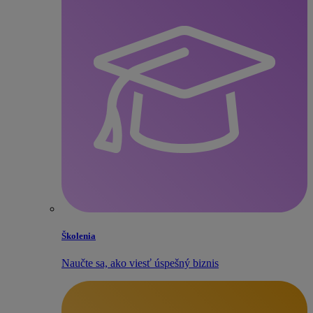
Školenia
Naučte sa, ako viesť úspešný biznis