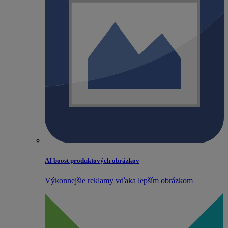
AI boost produktových obrázkov
Výkonnejšie reklamy vďaka lepším obrázkom