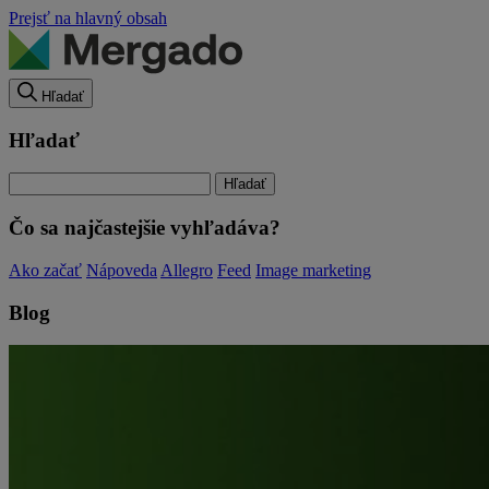
Prejsť na hlavný obsah
Hľadať
Hľadať
Čo sa najčastejšie vyhľadáva?
Ako začať
Nápoveda
Allegro
Feed
Image marketing
Blog