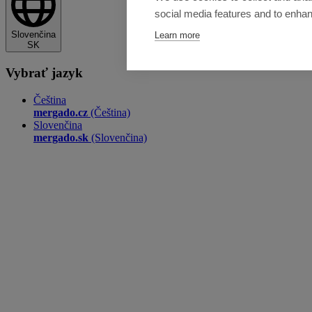
social media features and to enha
Slovenčina
Learn more
SK
Vybrať jazyk
Čeština
mergado.cz
(Čeština)
Slovenčina
mergado.sk
(Slovenčina)