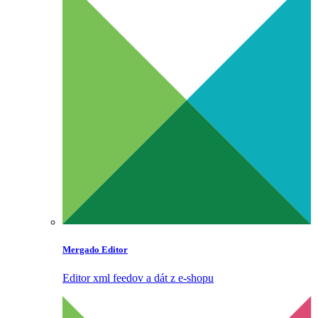
Mergado Editor
Editor xml feedov a dát z e‑shopu