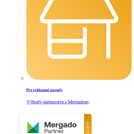
Pre reklamné portály
Výhody partnerstva s Mergadom