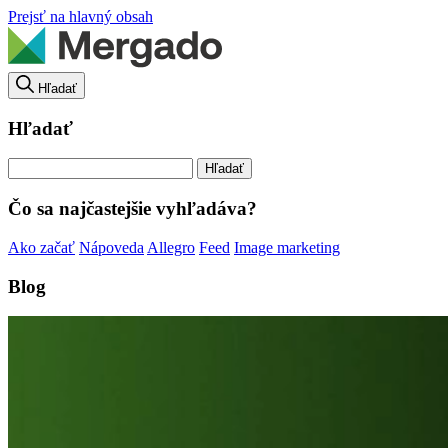
Prejsť na hlavný obsah
Hľadať
Hľadať
Čo sa najčastejšie vyhľadáva?
Ako začať
Nápoveda
Allegro
Feed
Image marketing
Blog