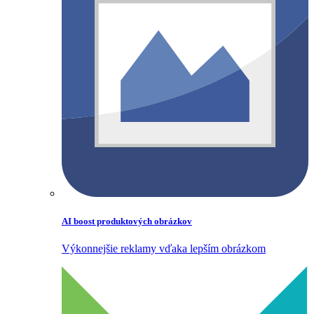
AI boost produktových obrázkov
Výkonnejšie reklamy vďaka lepším obrázkom