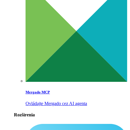
Mergado MCP
Ovládajte Mergado cez AI agenta
Rozšírenia