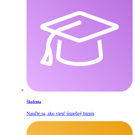
Školenia
Naučte sa, ako viesť úspešný biznis