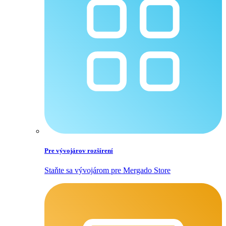
Pre vývojárov rozšírení
Staňte sa vývojárom pre Mergado Store