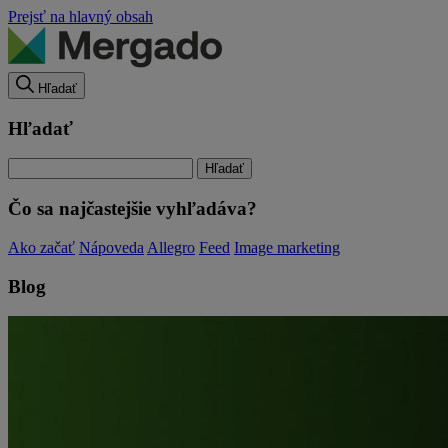
Prejsť na hlavný obsah
Hľadať
Hľadať
Čo sa najčastejšie vyhľadáva?
Ako začať
Nápoveda
Allegro
Feed
Image marketing
Blog