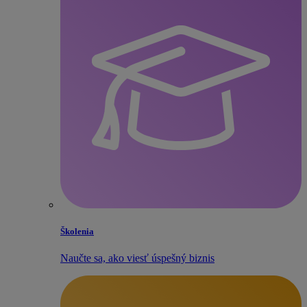
Školenia
Naučte sa, ako viesť úspešný biznis