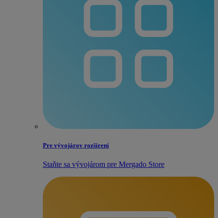
Pre vývojárov rozšírení
Staňte sa vývojárom pre Mergado Store