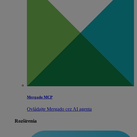
Mergado MCP
Ovládajte Mergado cez AI agenta
Rozšírenia