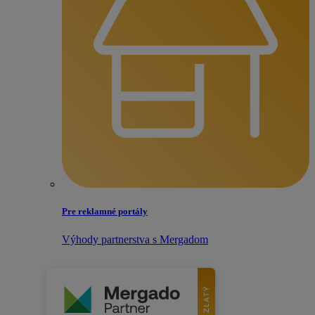
Pre reklamné portály
Výhody partnerstva s Mergadom