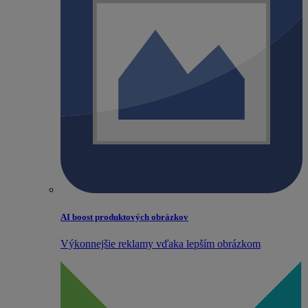
AI boost produktových obrázkov
Výkonnejšie reklamy vďaka lepším obrázkom