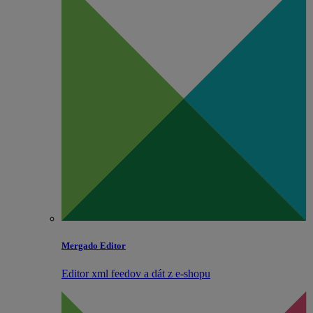
Mergado Editor
Editor xml feedov a dát z e‑shopu