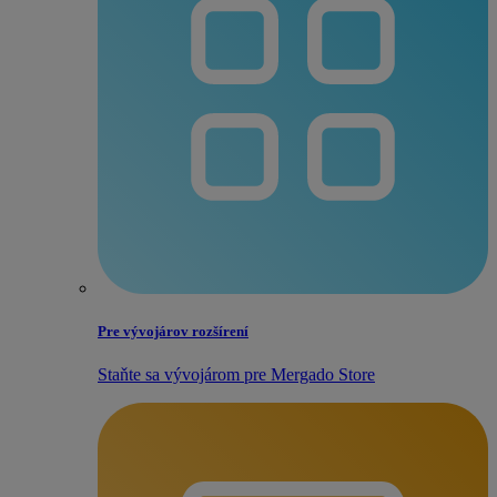
Pre vývojárov rozšírení
Staňte sa vývojárom pre Mergado Store