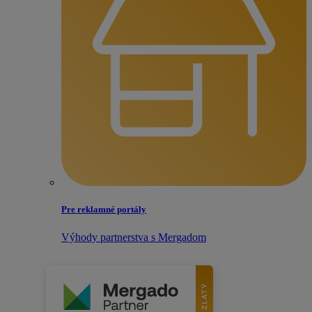
Pre reklamné portály
Výhody partnerstva s Mergadom