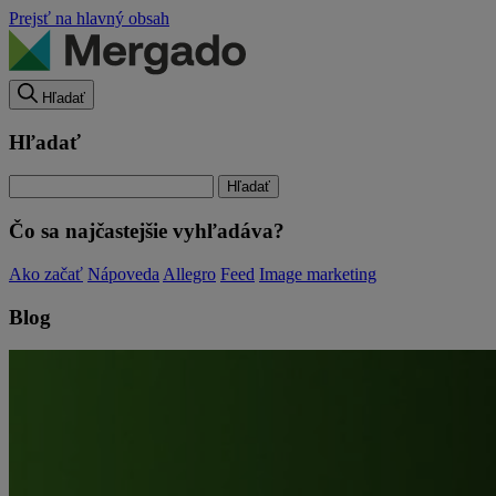
Prejsť na hlavný obsah
Hľadať
Hľadať
Čo sa najčastejšie vyhľadáva?
Ako začať
Nápoveda
Allegro
Feed
Image marketing
Blog