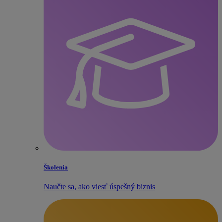
Školenia
Naučte sa, ako viesť úspešný biznis