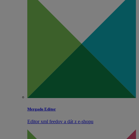
Mergado Editor
Editor xml feedov a dát z e‑shopu