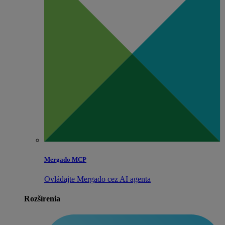
Mergado MCP
Ovládajte Mergado cez AI agenta
Rozšírenia