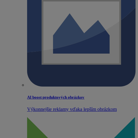
AI boost produktových obrázkov
Výkonnejšie reklamy vďaka lepším obrázkom