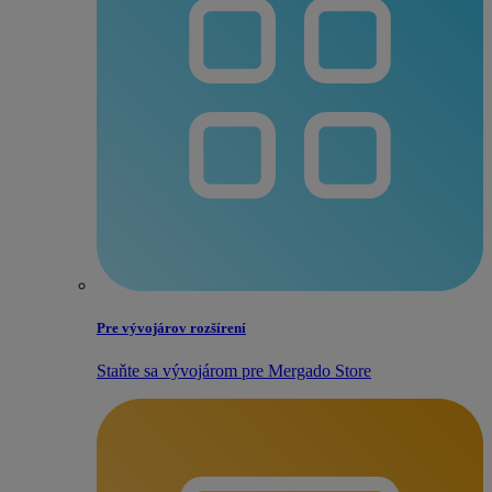
Pre vývojárov rozšírení
Staňte sa vývojárom pre Mergado Store