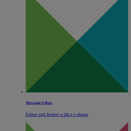
Mergado Editor
Editor xml feedov a dát z e‑shopu