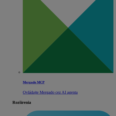
Mergado MCP
Ovládajte Mergado cez AI agenta
Rozšírenia