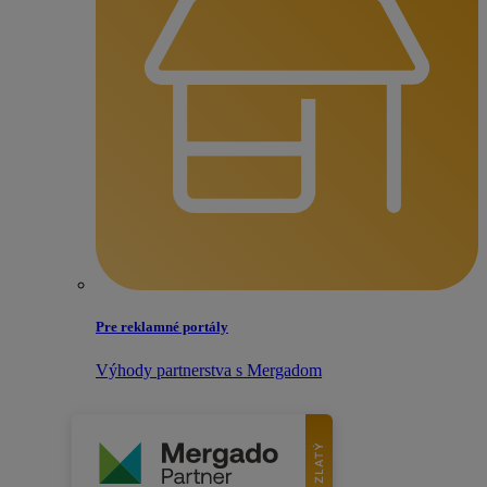
Pre reklamné portály
Výhody partnerstva s Mergadom