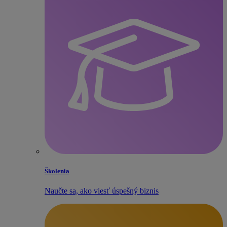
Školenia
Naučte sa, ako viesť úspešný biznis