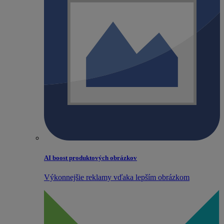
AI boost produktových obrázkov
Výkonnejšie reklamy vďaka lepším obrázkom