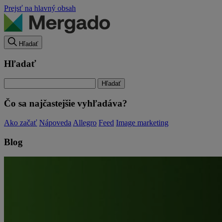
Prejsť na hlavný obsah
Hľadať
Hľadať
Čo sa najčastejšie vyhľadáva?
Ako začať
Nápoveda
Allegro
Feed
Image marketing
Blog