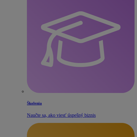
Školenia
Naučte sa, ako viesť úspešný biznis