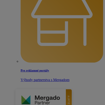
Pre reklamné portály
Výhody partnerstva s Mergadom