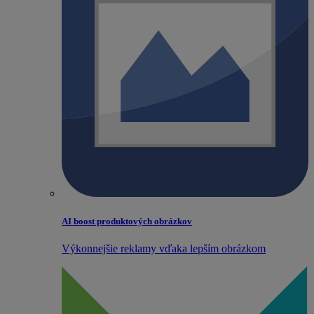
AI boost produktových obrázkov
Výkonnejšie reklamy vďaka lepším obrázkom