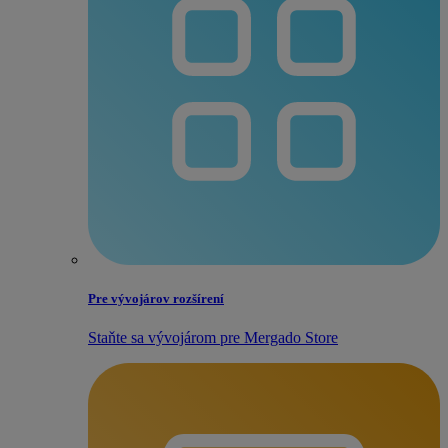
Pre vývojárov rozšírení
Staňte sa vývojárom pre Mergado Store