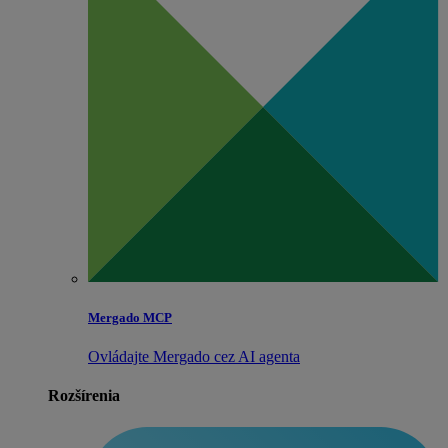
Mergado MCP
Ovládajte Mergado cez AI agenta
Rozšírenia