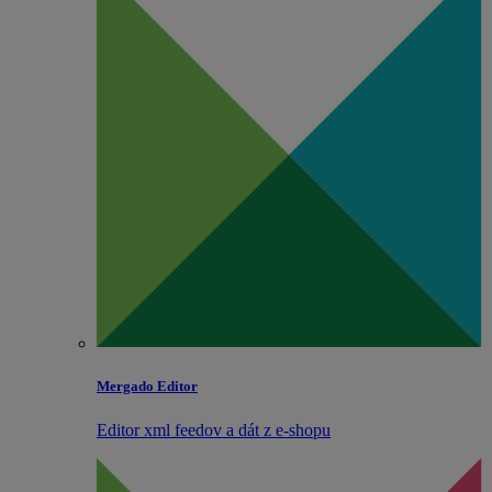
Mergado Editor
Editor xml feedov a dát z e‑shopu