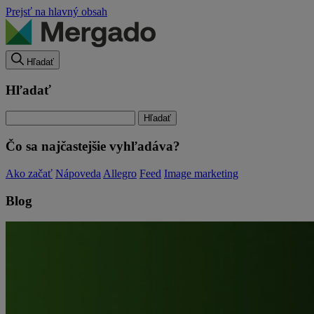
Prejsť na hlavný obsah
Hľadať
Hľadať
Čo sa najčastejšie vyhľadáva?
Ako začať
Nápoveda
Allegro
Feed
Image marketing
Blog