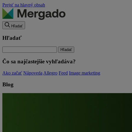
Prejsť na hlavný obsah
Hľadať
Hľadať
Čo sa najčastejšie vyhľadáva?
Ako začať
Nápoveda
Allegro
Feed
Image marketing
Blog