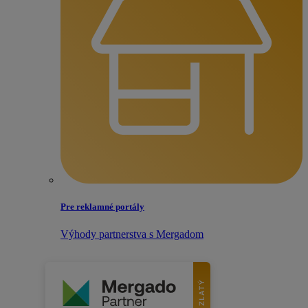
Pre reklamné portály
Výhody partnerstva s Mergadom