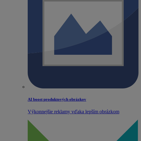
AI boost produktových obrázkov
Výkonnejšie reklamy vďaka lepším obrázkom