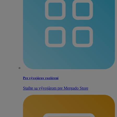
Pre vývojárov rozšírení
Staňte sa vývojárom pre Mergado Store