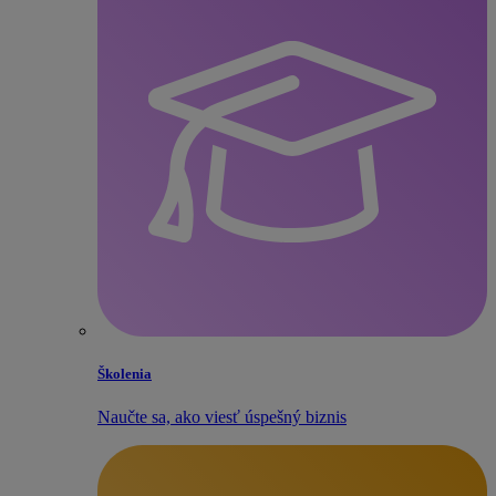
Školenia
Naučte sa, ako viesť úspešný biznis