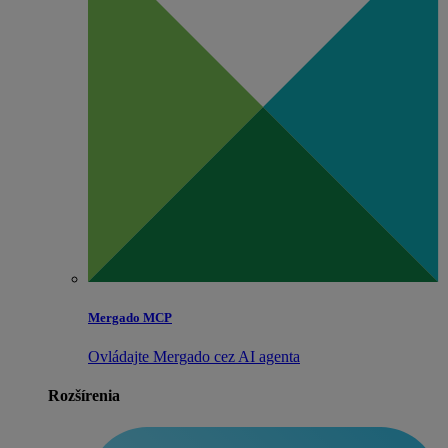
Mergado MCP
Ovládajte Mergado cez AI agenta
Rozšírenia