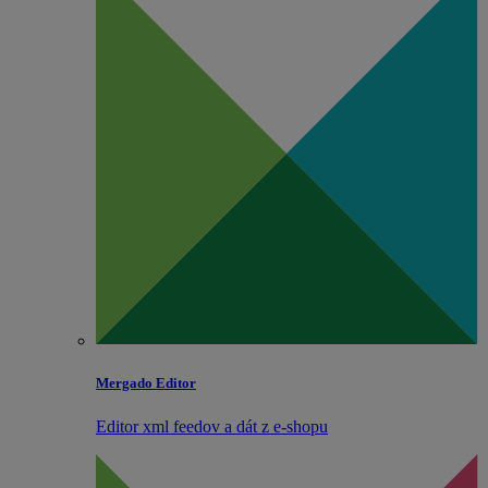
Mergado Editor
Editor xml feedov a dát z e‑shopu