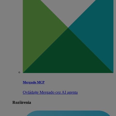
Mergado MCP
Ovládajte Mergado cez AI agenta
Rozšírenia