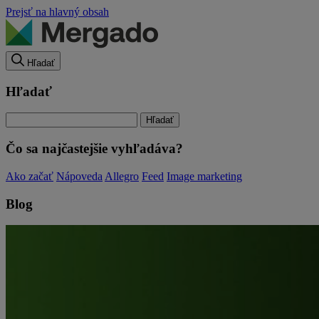
Prejsť na hlavný obsah
Hľadať
Hľadať
Čo sa najčastejšie vyhľadáva?
Ako začať
Nápoveda
Allegro
Feed
Image marketing
Blog