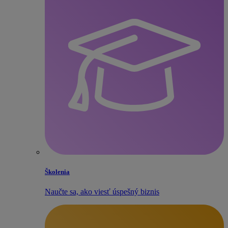
Školenia
Naučte sa, ako viesť úspešný biznis