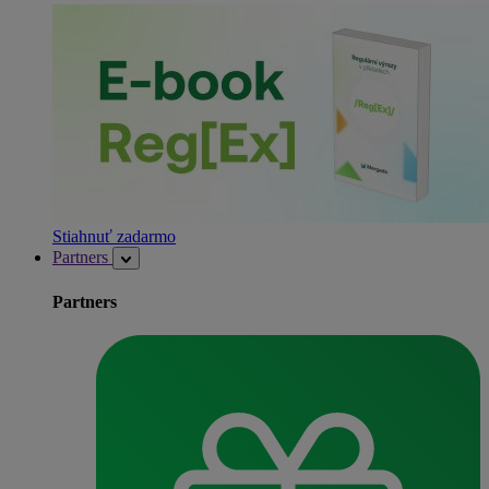
Stiahnuť zadarmo
Partners
Partners