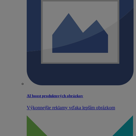
AI boost produktových obrázkov
Výkonnejšie reklamy vďaka lepším obrázkom