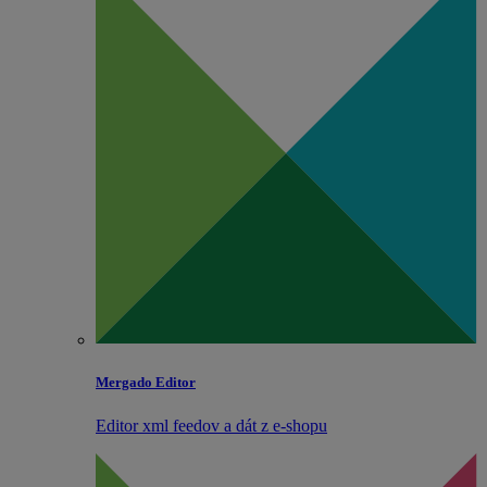
Mergado Editor
Editor xml feedov a dát z e‑shopu