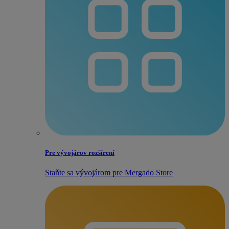
Pre vývojárov rozšírení
Staňte sa vývojárom pre Mergado Store