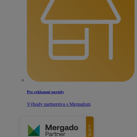
Pre reklamné portály
Výhody partnerstva s Mergadom