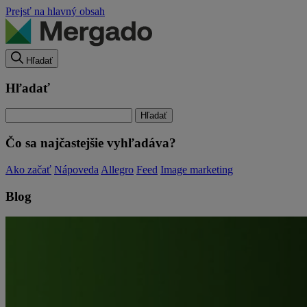
Prejsť na hlavný obsah
Hľadať
Hľadať
Čo sa najčastejšie vyhľadáva?
Ako začať
Nápoveda
Allegro
Feed
Image marketing
Blog