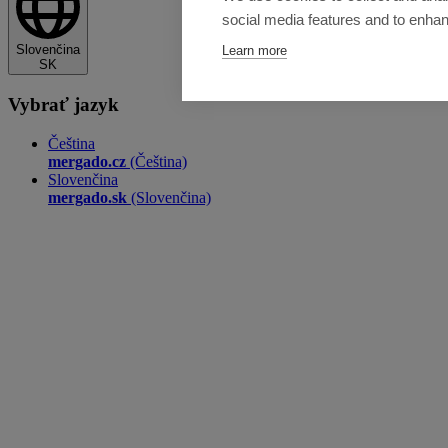
social media features and to enha
Slovenčina
Learn more
SK
Vybrať jazyk
Čeština
mergado.cz
(Čeština)
Slovenčina
mergado.sk
(Slovenčina)