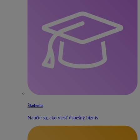
Školenia
Naučte sa, ako viesť úspešný biznis