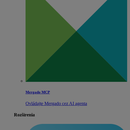
Mergado MCP
Ovládajte Mergado cez AI agenta
Rozšírenia