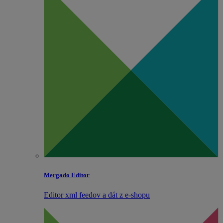
Mergado Editor
Editor xml feedov a dát z e‑shopu