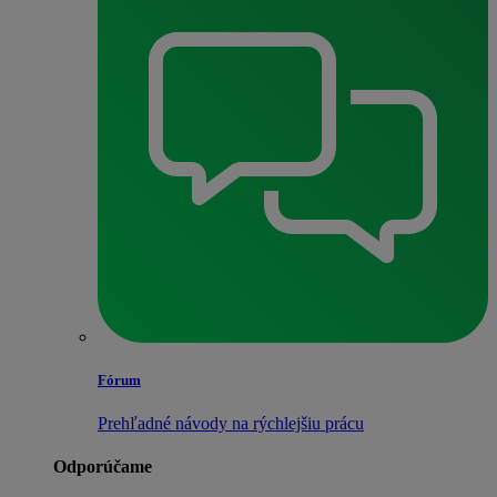
Fórum
Prehľadné návody na rýchlejšiu prácu
Odporúčame