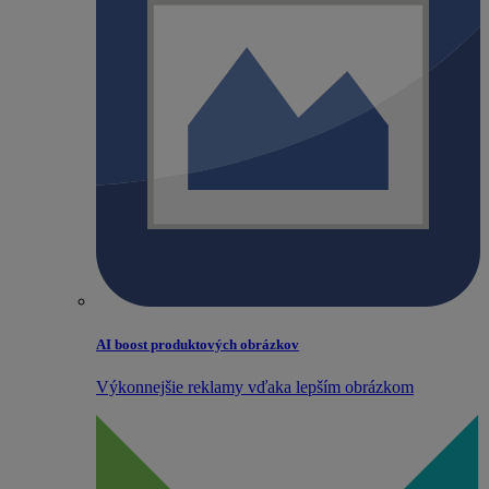
AI boost produktových obrázkov
Výkonnejšie reklamy vďaka lepším obrázkom