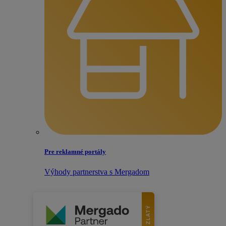
Pre reklamné portály
Výhody partnerstva s Mergadom