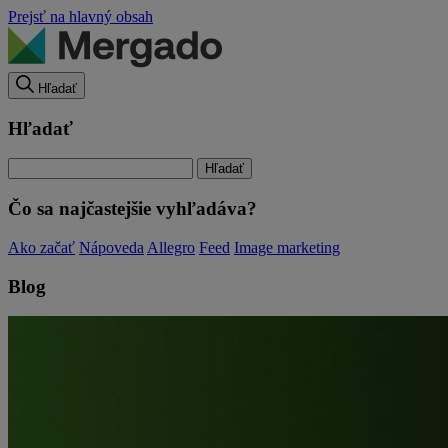
Prejsť na hlavný obsah
Hľadať
Hľadať
Čo sa najčastejšie vyhľadáva?
Ako začať
Nápoveda
Allegro
Feed
Image marketing
Blog