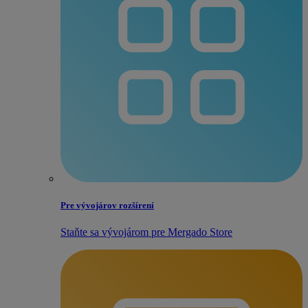
Pre vývojárov rozšírení
Staňte sa vývojárom pre Mergado Store