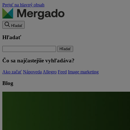
Prejsť na hlavný obsah
Hľadať
Hľadať
Čo sa najčastejšie vyhľadáva?
Ako začať
Nápoveda
Allegro
Feed
Image marketing
Blog