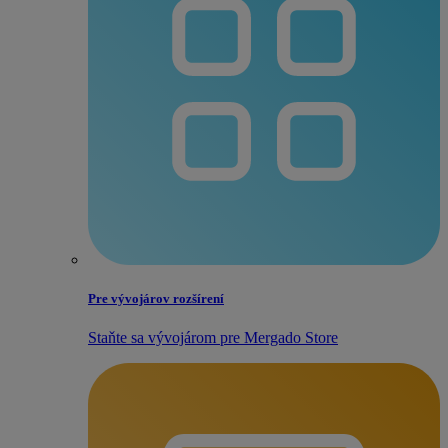
Pre vývojárov rozšírení
Staňte sa vývojárom pre Mergado Store