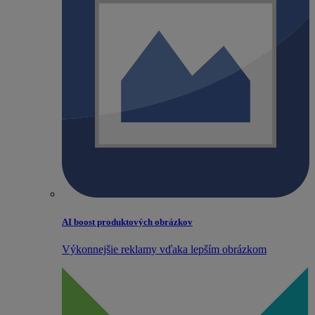
AI boost produktových obrázkov
Výkonnejšie reklamy vďaka lepším obrázkom