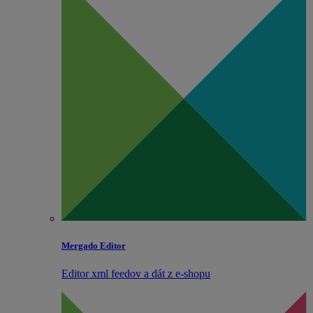
Mergado Editor
Editor xml feedov a dát z e‑shopu