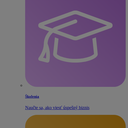
Školenia
Naučte sa, ako viesť úspešný biznis