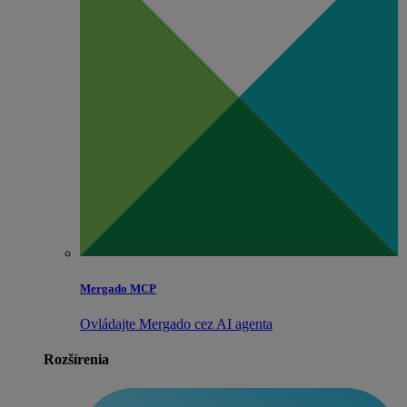
Mergado MCP
Ovládajte Mergado cez AI agenta
Rozšírenia