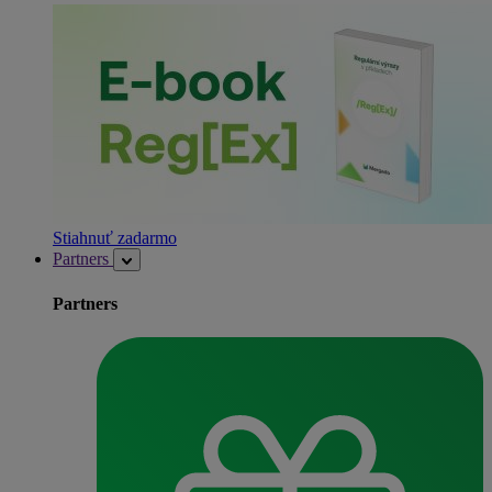
Stiahnuť zadarmo
Partners
Partners