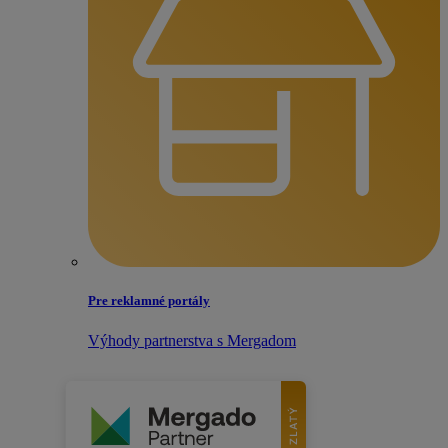
Pre reklamné portály
Výhody partnerstva s Mergadom