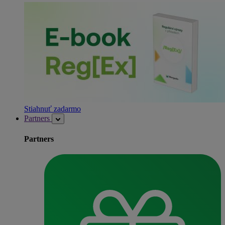
Stiahnuť zadarmo
Partners
Partners