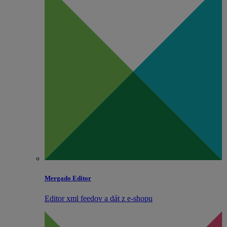
Mergado Editor
Editor xml feedov a dát z e‑shopu