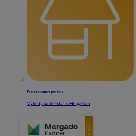
Pre reklamné portály
Výhody partnerstva s Mergadom