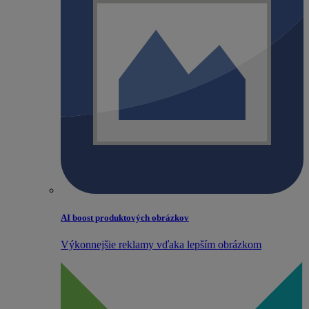
AI boost produktových obrázkov
Výkonnejšie reklamy vďaka lepším obrázkom