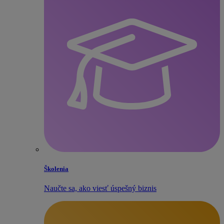
Školenia
Naučte sa, ako viesť úspešný biznis