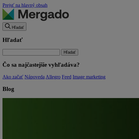
Prejsť na hlavný obsah
Hľadať
Hľadať
Čo sa najčastejšie vyhľadáva?
Ako začať
Nápoveda
Allegro
Feed
Image marketing
Blog