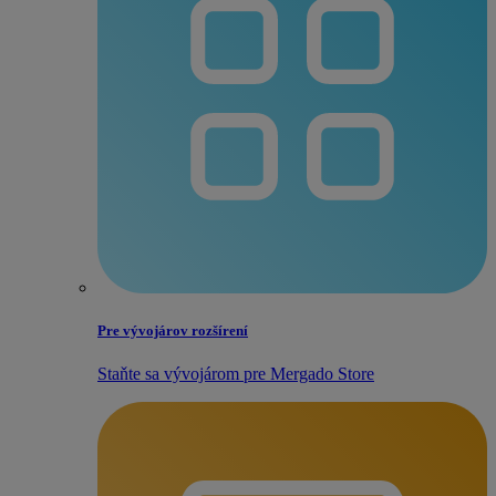
Pre vývojárov rozšírení
Staňte sa vývojárom pre Mergado Store