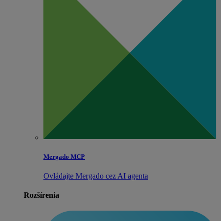
Mergado MCP
Ovládajte Mergado cez AI agenta
Rozšírenia