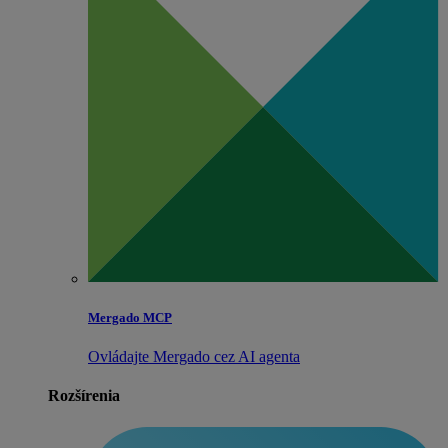
Mergado MCP
Ovládajte Mergado cez AI agenta
Rozšírenia