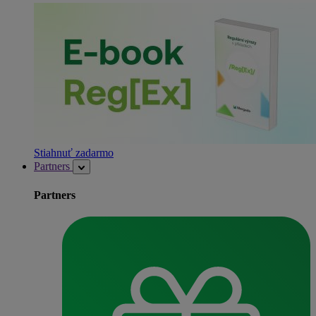
Stiahnuť zadarmo
Partners
Partners