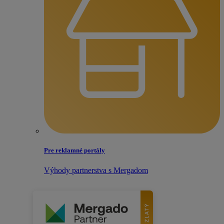
Pre reklamné portály
Výhody partnerstva s Mergadom