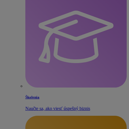
Školenia
Naučte sa, ako viesť úspešný biznis