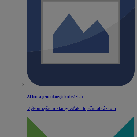
AI boost produktových obrázkov
Výkonnejšie reklamy vďaka lepším obrázkom