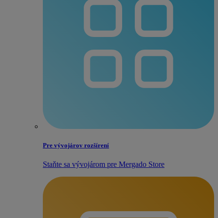
Pre vývojárov rozšírení
Staňte sa vývojárom pre Mergado Store