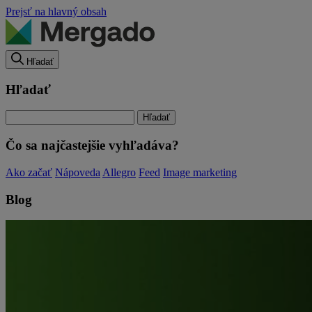
Prejsť na hlavný obsah
Hľadať
Hľadať
Čo sa najčastejšie vyhľadáva?
Ako začať
Nápoveda
Allegro
Feed
Image marketing
Blog