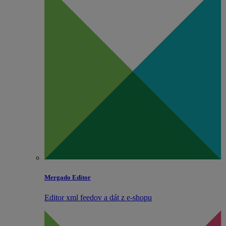
Mergado Editor
Editor xml feedov a dát z e‑shopu