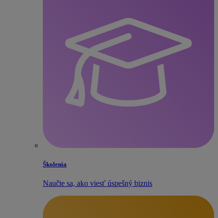
Školenia
Naučte sa, ako viesť úspešný biznis