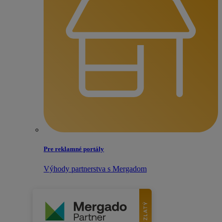
Pre reklamné portály
Výhody partnerstva s Mergadom