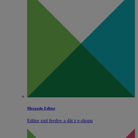
Mergado Editor
Editor xml feedov a dát z e‑shopu