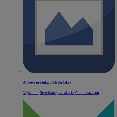
AI boost produktových obrázkov
Výkonnejšie reklamy vďaka lepším obrázkom