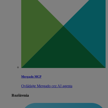
Mergado MCP
Ovládajte Mergado cez AI agenta
Rozšírenia