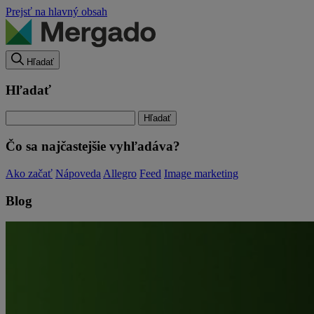
Prejsť na hlavný obsah
Hľadať
Hľadať
Čo sa najčastejšie vyhľadáva?
Ako začať
Nápoveda
Allegro
Feed
Image marketing
Blog