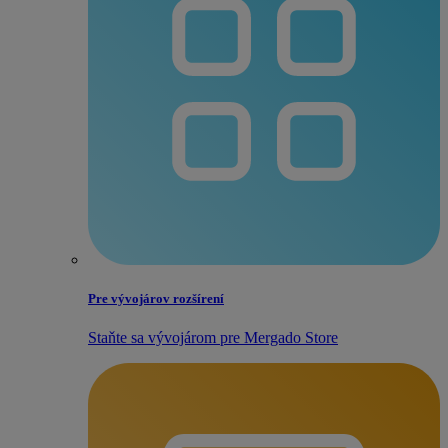
Pre vývojárov rozšírení
Staňte sa vývojárom pre Mergado Store