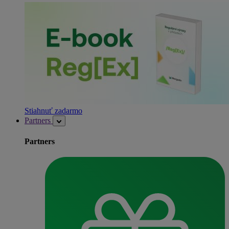
Stiahnuť zadarmo
Partners
Partners